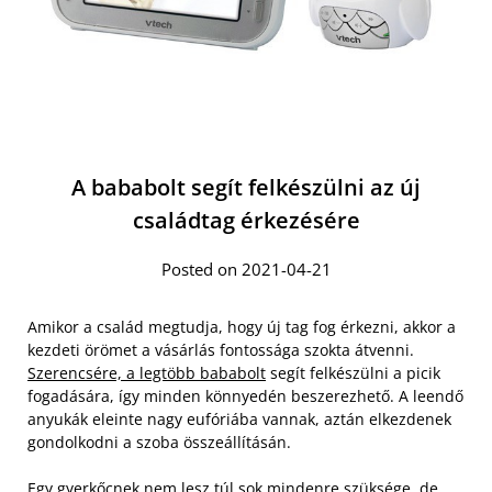
A bababolt segít felkészülni az új
családtag érkezésére
Posted on 2021-04-21
Amikor a család megtudja, hogy új tag fog érkezni, akkor a
kezdeti örömet a vásárlás fontossága szokta átvenni.
Szerencsére, a legtöbb bababolt
segít felkészülni a picik
fogadására, így minden könnyedén beszerezhető. A leendő
anyukák eleinte nagy eufóriába vannak, aztán elkezdenek
gondolkodni a szoba összeállításán.
Egy gyerkőcnek nem lesz túl sok mindenre szüksége, de