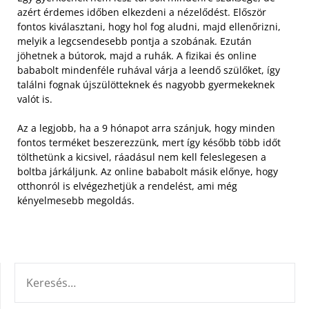
azért érdemes időben elkezdeni a nézelődést. Először
fontos kiválasztani, hogy hol fog aludni, majd ellenőrizni,
melyik a legcsendesebb pontja a szobának. Ezután
jöhetnek a bútorok, majd a ruhák. A fizikai és online
bababolt mindenféle ruhával várja a leendő szülőket, így
találni fognak újszülötteknek és nagyobb gyermekeknek
valót is.
Az a legjobb, ha a 9 hónapot arra szánjuk, hogy minden
fontos terméket beszerezzünk, mert így később több időt
tölthetünk a kicsivel, ráadásul nem kell feleslegesen a
boltba járkáljunk. Az online bababolt másik előnye, hogy
otthonról is elvégezhetjük a rendelést, ami még
kényelmesebb megoldás.
KERESÉS: