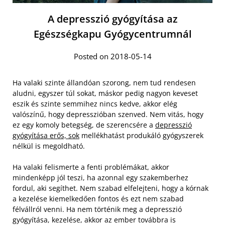
A depresszió gyógyítása az
Egészségkapu Gyógycentrumnál
Posted on 2018-05-14
Ha valaki szinte állandóan szorong, nem tud rendesen
aludni, egyszer túl sokat, máskor pedig nagyon keveset
eszik és szinte semmihez nincs kedve, akkor elég
valószínű, hogy depresszióban szenved. Nem vitás, hogy
ez egy komoly betegség, de szerencsére a
depresszió
gyógyítása erős, sok
mellékhatást produkáló gyógyszerek
nélkül is megoldható.
Ha valaki felismerte a fenti problémákat, akkor
mindenképp jól teszi, ha azonnal egy szakemberhez
fordul, aki segíthet. Nem szabad elfelejteni, hogy a kórnak
a kezelése kiemelkedően fontos és ezt nem szabad
félvállról venni. Ha nem történik meg a depresszió
gyógyítása, kezelése, akkor az ember továbbra is