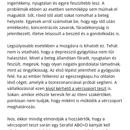
ingerlékeny, nyugtalan és egyre feszültebb lesz. A
problémák ebben az esetben semmiképp sem múlnak el
maguktól. Sőt, rövid idő alatt sokat romolhat a beteg
helyzete. Egyesek arról számoltak be, hogy egy idő után
emlékezési, koncentrációs zavarok, fáradékonyság is
jelentkezett, illetve lelassult a beszéd és a gondolkodás is.
Legsúlyosabb esetekben a mozgásra is kihatott ez. Tehát
nem is vitatható, hogy a depresszió gyógyítása nem tűr
halasztást. Mivel a beteg állandóan fáradt, nyugtalan és
feszült, megesik, hogy olyan negatív gondolatai támadnak,
mint az öngyilkosság. Az első lépést jelentheti a gyógyulás
felé, ha az ember felkeresi az egeszsegkapu.hu oldalon
lévő céget, amelyik a biorezonanciával próbál segíteni. A
vállalkozásnál ezen
kívül kérhető a vércsoport teszt
is.
Sokan, amikor először keresik fel az itteni szakértőket,
pontosan nem tudják, hogy miként is működik a vércsoport
meghatározás.
Nos, ekkor mindig elmondják a hozzáértők, hogy a
vércsoport teszt során egy Serafol ABO+D kártyát kell