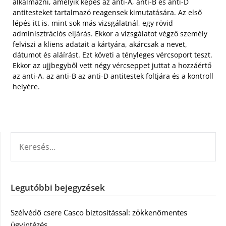
alkalmazni, amelyik képes az anti-A, anti-B és anti-D
antitesteket tartalmazó reagensek kimutatására. Az első
lépés itt is, mint sok más vizsgálatnál, egy rövid
adminisztrációs eljárás. Ekkor a vizsgálatot végző személy
felviszi a kliens adatait a kártyára, akárcsak a nevet,
dátumot és aláírást. Ezt követi a tényleges vércsoport teszt.
Ekkor az ujjbegyből vett négy vércseppet juttat a hozzáértő
az anti-A, az anti-B az anti-D antitestek foltjára és a kontroll
helyére.
KERESÉS:
Legutóbbi bejegyzések
Szélvédő csere Casco biztosítással: zökkenőmentes
ügyintézés