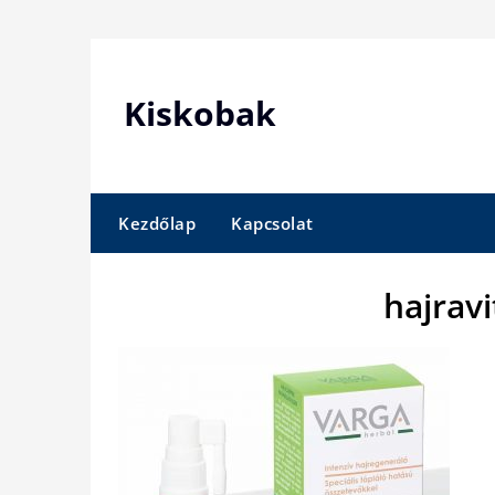
Skip
to
content
Kiskobak
Kezdőlap
Kapcsolat
hajrav