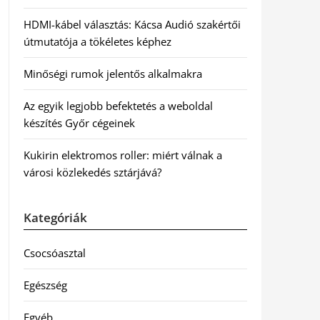
HDMI-kábel választás: Kácsa Audió szakértői
útmutatója a tökéletes képhez
Minőségi rumok jelentős alkalmakra
Az egyik legjobb befektetés a weboldal
készítés Győr cégeinek
Kukirin elektromos roller: miért válnak a
városi közlekedés sztárjává?
Kategóriák
Csocsóasztal
Egészség
Egyéb