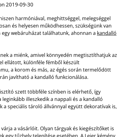
on 2019-09-30
 hiszen harmóniával, meghittséggel, melegséggel
ságosan és helyesen működhessen, szükségünk van
n egy webáruházat találhatunk, ahonnan a
kandalló
nek a miénk, amivel könnyedén megtisztíthatjuk az
l ellátott, különféle fémből készült
amu, a korom és más, az égés során termelődött
án javítható a kandalló funkcionálása.
ztító szett többféle színben is elérhető, így
 leginkább illeszkedik a nappali és a kandalló
 a speciális tároló állvánnyal együtt dekoratívak is,
árja a vásárlóit. Olyan tárgyak és kiegészítőket is
k egy tűzhely telepítése esetében. A
Leier kémény