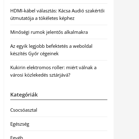
HDMI-kábel választás: Kácsa Audió szakértői
útmutatója a tökéletes képhez
Minőségi rumok jelentős alkalmakra
Az egyik legjobb befektetés a weboldal
készítés Győr cégeinek
Kukirin elektromos roller: miért válnak a
városi közlekedés sztárjává?
Kategóriák
Csocsóasztal
Egészség
Egyéb