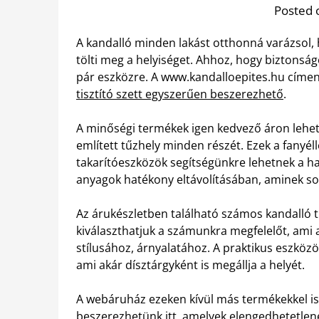
Posted 
A kandalló minden lakást otthonná varázsol,
tölti meg a helyiséget. Ahhoz, hogy bizton
pár eszközre. A www.kandalloepites.hu címe
tisztító szett egyszerűen beszerezhető
.
A minőségi termékek igen kedvező áron lehet
említett tűzhely minden részét. Ezek a fanyélle
takarítóeszközök segítségünkre lehetnek a h
anyagok hatékony eltávolításában, aminek sor
Az árukészletben található számos kandalló tis
kiválaszthatjuk a számunkra megfelelőt, ami a
stílusához, árnyalatához. A praktikus eszközök
ami akár dísztárgyként is megállja a helyét.
A webáruház ezeken kívül más termékekkel is v
beszerezhetünk itt, amelyek elengedhetetlene