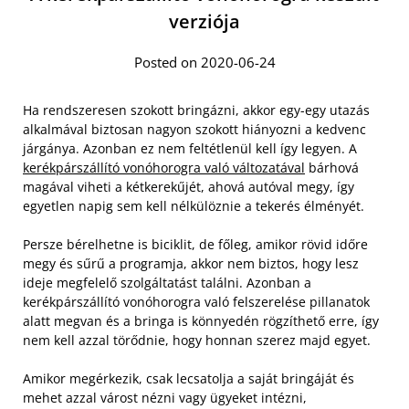
verziója
Posted on 2020-06-24
Ha rendszeresen szokott bringázni, akkor egy-egy utazás
alkalmával biztosan nagyon szokott hiányozni a kedvenc
járgánya. Azonban ez nem feltétlenül kell így legyen. A
kerékpárszállító vonóhorogra való változatával
bárhová
magával viheti a kétkerekűjét, ahová autóval megy, így
egyetlen napig sem kell nélkülöznie a tekerés élményét.
Persze bérelhetne is biciklit, de főleg, amikor rövid időre
megy és sűrű a programja, akkor nem biztos, hogy lesz
ideje megfelelő szolgáltatást találni. Azonban a
kerékpárszállító vonóhorogra való felszerelése pillanatok
alatt megvan és a bringa is könnyedén rögzíthető erre, így
nem kell azzal törődnie, hogy honnan szerez majd egyet.
Amikor megérkezik, csak lecsatolja a saját bringáját és
mehet azzal várost nézni vagy ügyeket intézni,