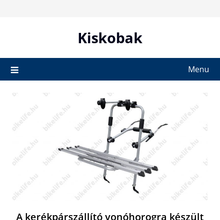
Skip
to
content
Kiskobak
Menu
A kerékpárszállító vonóhorogra készült