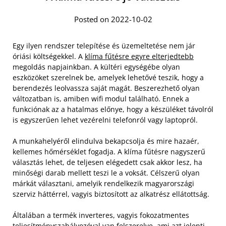
Posted on 2022-10-02
Egy ilyen rendszer telepítése és üzemeltetése nem jár
óriási költségekkel. A
klíma fűtésre egyre elterjedtebb
megoldás napjainkban. A kültéri egységébe olyan
eszközöket szerelnek be, amelyek lehetővé teszik, hogy a
berendezés leolvassza saját magát. Beszerezhető olyan
változatban is, amiben wifi modul található. Ennek a
funkciónak az a hatalmas előnye, hogy a készüléket távolról
is egyszerűen lehet vezérelni telefonról vagy laptopról.
A munkahelyéről elindulva bekapcsolja és mire hazaér,
kellemes hőmérséklet fogadja. A klíma fűtésre nagyszerű
választás lehet, de teljesen elégedett csak akkor lesz, ha
minőségi darab mellett teszi le a voksát. Célszerű olyan
márkát választani, amelyik rendelkezik magyarországi
szerviz háttérrel, vagyis biztosított az alkatrész ellátottság.
Általában a termék inverteres, vagyis fokozatmentes
teljesítményszabályozóval van felszerelve, ami azt jelenti,