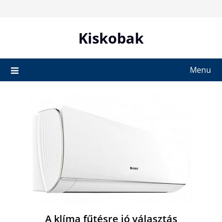
Skip
to
content
Kiskobak
Menu
A klíma fűtésre jó választás