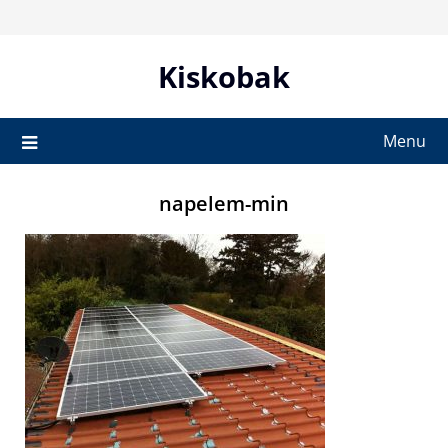
Skip
to
content
Kiskobak
Menu
napelem-min