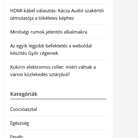
HDMI-kábel választás: Kácsa Audió szakértői
útmutatója a tökéletes képhez
Minőségi rumok jelentős alkalmakra
Az egyik legjobb befektetés a weboldal
készítés Győr cégeinek
Kukirin elektromos roller: miért válnak a
városi közlekedés sztárjává?
Kategóriák
Csocsóasztal
Egészség
Egyéb