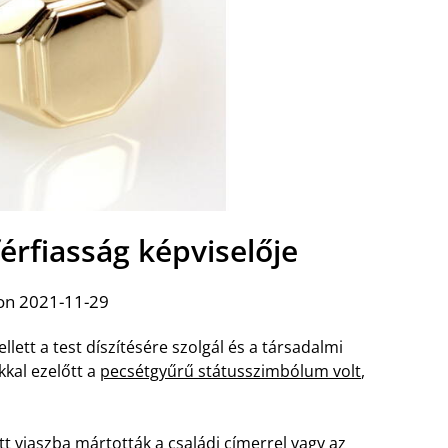
érfiasság képviselője
on 2021-11-29
lett a test díszítésére szolgál és a társadalmi
kkal ezelőtt a
pecsétgyűrű státusszimbólum volt
,
t viaszba mártották a családi címerrel vagy az