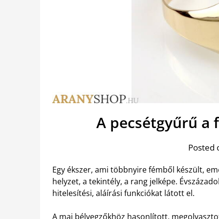
A pecsétgyűrű a f
Posted 
Egy ékszer, ami többnyire fémből készült, emel
helyzet, a tekintély, a rang jelképe. Évszázado
hitelesítési, aláírási funkciókat látott el.
A mai bélyegzőkhöz hasonlított, megolvasztot