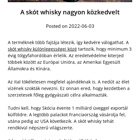
A skót whisky nagyon közkedvelt
Posted on 2022-06-03
A terméknek több fajtája létezik, így kedvére válogathat. A
skót whisky különlegességei közé
tartozik, hogy minimum 3
évig tölgyfahordóban érlelik. Az eredetvédelme kiterjed
többek között az Európai Unióra, az Amerikai Egyesült
Államokra és Kínára.
Az ital tökéletesen megfelel ajándéknak is. A nedűt az élet
vízének szokták nevezni. Ez onnan ered, hogy kezdetben a
szerzetesek főleg gyógyászati célra alkalmazták.
Tudni kell, hogy Skócia évente 1 milliárd üveggel exportál
külföldre. A legtöbb palackot Franciaország vásárolja fel,
utána pedig az USA következik. A skót whisky tehát
rendkívül népszerű világszerte.