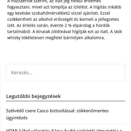
A hozzáértők szerint, az italt jég nélkül érdemes
fogyasztani, mivel azt tompítja az ízlelést. A hígítás inkább
egy kevéske szobahőmérsékletű vízzel ajánlott. Ezzel
csökkentheti az alkohol erősségét és kiemeli a jellegzetes
ízét. Az érlelés során, évente 2 % elpárolog a hordók
tartalmából. A kínaiak zöldteával hígítják ezt az italt. A skót
whisky tökéletesen megfelel bármilyen alkalomra.
KERESÉS:
Legutóbbi bejegyzések
Szélvédő csere Casco biztosítással: zökkenőmentes
ügyintézés
HDMI-kábel választás: Kácsa Audió szakértői útmutatója a