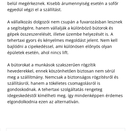
belül megérkeznek. Kisebb árumennyiség esetén a sofőr
egyedül végzi el a szállítást.
A vállalkozás dolgozói nem csupán a fuvarozásban lesznek
a segítségére, hanem vállalják a különböző bútorok és
gépek összeszerelését, illetve üzembe helyezését is. A
tehertaxi gyors és kényelmes megoldást jelent. Nem kell
bajlódni a cipekedéssel, ami különösen előnyös olyan
épületek esetén, ahol nincs lift.
A bútorokat a munkások szakszerűen rögzítik
hevederekkel, ennek köszönhetően biztosan nem sérül
meg a szállítmány. Nemcsak a biztonságos rögzítésről és
szállításról, hanem a tökéletes csomagolásról is
gondoskodnak. A tehertaxi szolgáltatás rengeteg
idegeskedéstől kímélheti meg, így mindenképpen érdemes
elgondolkodnia ezen az alternatíván.