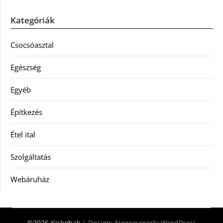
Kategóriák
Csocsóasztal
Egészség
Egyéb
Építkezés
Étel ital
Szolgáltatás
Webáruház
©2026 Kiskobak
| Design:
Newspaperly WordPress