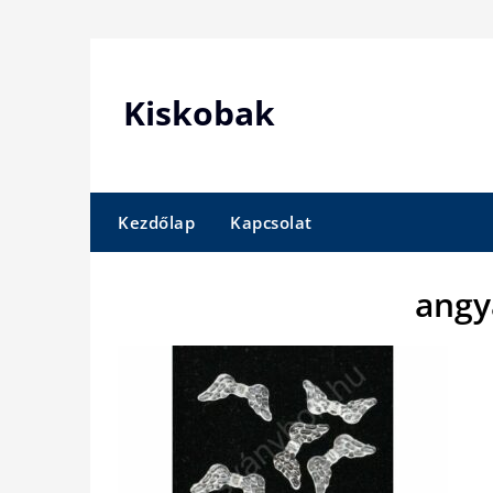
Skip
to
content
Kiskobak
Kezdőlap
Kapcsolat
angy