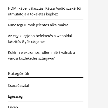
HDMI-kábel választás: Kácsa Audió szakértői
útmutatója a tökéletes képhez
Minőségi rumok jelentős alkalmakra
Az egyik legjobb befektetés a weboldal
készítés Győr cégeinek
Kukirin elektromos roller: miért válnak a
városi közlekedés sztárjává?
Kategóriák
Csocsóasztal
Egészség
Egyéb