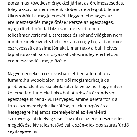
Borzalmas következményekkel járhat az érelmeszesedés,
főleg akkor, ha nem kezelik időben, de a legjobb lenne
kiküszöbölni a megjelenését.
Hogyan lehetséges az
érelmeszesedés megelőzése
? Persze az egészséges,
nyugodt életmóddal biztosan, de ez ebben a
teljesítményorientált, stresszes és rohanó világban nem
mindenkinek kivitelezhető. Aztán a nagy hajtásban mire
észrevesszük a szimptómákat, már nagy a baj. Helyes
táplálkozással, sok mozgással valószínűleg elérhető az
érelmeszesedés megelőzése.
Nagyon érdekes cikk olvasható ebben a témában a
fumara.hu weboldalon, amiből megismerhetjük a
probléma okait és kialakulását, illetve azt is, hogy milyen
kellemetlen tüneteket okozhat. A szív- és érrendszer
egészsége is rendkívül lényeges, amibe beletartozik a
káros szenvedélyek elkerülése, a sok mozgás és a
betegségre hajlamos személyeknél az évenkénti
szűrővizsgálatok elvégzése. Továbbá, az érelmeszesedés
megelőzése kivitelezhetővé válik szén-dioxidos szárazfürdő
segítségével is.