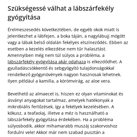
Szükségessé válhat a lábszárfekély
gyógyítása
Érelmeszesedés következtében, de egyéb okok miatt is
jelentkezhet a lábfejen, a boka táján, a nagylábujj mögött
vagy a lábak belső oldalán fekélyes elszíneződés. Ebben az
esetben a kezelés elkezdése nem tűr halasztást.
Amennyiben még nem túl súlyos a probléma, a
lábszárfekély gyógyítása akár odahaza
is elkezdődhet. A
gyulladáscsökkentő és sebgyógyító tulajdonságokkal
rendelkező gyógynövények nagyon hasznosak lehetnek.
Ilyen például a kamilla, a körömvirág, az aloe vera.
Bevethető az almaecet is, hiszen ez olyan vitaminokat és
ásványi anyagokat tartalmaz, amelyek hatékonyak a
mikrobiális fertőzések, így a fekélyek kezelésében. A
kókusz, a teafaolaj, illetve a méz is használható a
lábszárfekély gyógyítása érdekében. Ha a probléma
súlyosbodik, akkor mihamarabb muszáj szakorvoshoz
fordulni vele! Akkor már nem szabad pusztán a