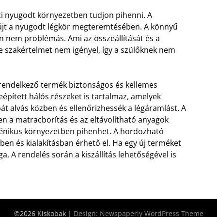
ici nyugodt környezetben tudjon pihenni. A
jt a nyugodt légkör megteremtésében. A könnyű
án nem problémás. Ami az összeállítását és a
éle szakértelmet nem igényel, így a szülőknek nem
 rendelkező termék biztonságos és kellemes
épített hálós részeket is tartalmaz, amelyek
bát alvás közben és ellenőrizhessék a légáramlást. A
n a matracborítás és az eltávolítható anyagok
igiénikus környezetben pihenhet. A hordozható
en és kialakításban érhető el. Ha egy új terméket
a. A rendelés során a kiszállítás lehetőségével is
©2026 Kiskobak
| Design:
Newspaperly WordPress Theme