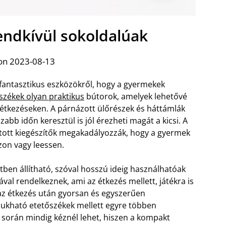
endkívül sokoldalúak
on 2023-08-13
 fantasztikus eszközökről, hogy a gyermekek
székek olyan praktikus
bútorok, amelyek lehetővé
i étkezéseken. A párnázott ülőrészek és háttámlák
abb időn keresztül is jól érezheti magát a kicsi. A
látott kiegészítők megakadályozzák, hogy a gyermek
zon vagy leessen.
ben állítható, szóval hosszú ideig használhatóak
val rendelkeznek, ami az étkezés mellett, játékra is
y az étkezés után gyorsan és egyszerűen
sukható etetőszékek mellett egyre többen
 során mindig kéznél lehet, hiszen a kompakt