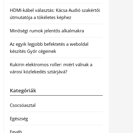
HDMI-kábel választás: Kácsa Audió szakértői
útmutatója a tökéletes képhez
Minőségi rumok jelentős alkalmakra
Az egyik legjobb befektetés a weboldal
készítés Győr cégeinek
Kukirin elektromos roller: miért válnak a
városi közlekedés sztárjává?
Kategóriák
Csocsóasztal
Egészség
Egyéb