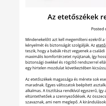
Az etetőszékek r
Posted 
Mindenekelőtt azt kell megemlíteni ezekről a
kényelmét és biztonságát szolgálják. Az
etető
teszik, hogy a babák részt vegyenek a család
maximális komfortérzetet nyújtanak, így hossz
biztonsági övekkel és rögzítő rendszerrel el
egy hirtelen mozdulat következtében kicsúss
Az etetőszékek magassága és mérete sok eset
maradnak. Egyes változatok beépített asztalká
alkalmas. A tisztítása rendkívül egyszerű, íg
eltüntethetőek a szennyeződések. Az összec
szavaznak, ami nem meglepő.
A kirándulások