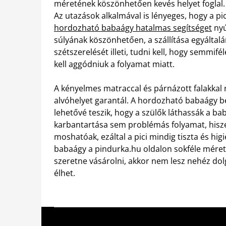
méretének köszönhetően kevés helyet foglal.
Az utazások alkalmával is lényeges, hogy a p
hordozható babaágy hatalmas segítséget
nyú
súlyának köszönhetően, a szállítása egyáltal
szétszerelését illeti, tudni kell, hogy semmif
kell aggódniuk a folyamat miatt.
A kényelmes matraccal és párnázott falakkal
alvóhelyet garantál. A hordozható babaágy be
lehetővé teszik, hogy a szülők láthassák a ba
karbantartása sem problémás folyamat, hisze
moshatóak, ezáltal a pici mindig tiszta és h
babaágy a pindurka.hu oldalon sokféle méretb
szeretne vásárolni, akkor nem lesz nehéz dolg
élhet.