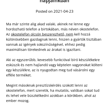
napjainkban
Posted on 2021-04-23
Ma már szinte alig akad valaki, akinek ne lenne egy
hordozható telefon a birtokában, más néven okostelefon.
Az
okostelefon olcsón beszerezhető, nem
kell hozzá
különösebben gazdagnak lenni, hiszen a gyártók tisztában
vannak az igények sokszínűségével, ehhez pedig
maximálisan törekednek az árakat is igazítani.
Aki az egyszerűbb, kevesebb funkcióval bíró készülékekre
esküszik és nem hajlandó vagy képtelen vagyonokat költeni
egy készülékre, az is nyugodtan meg tud vásárolni egy
efféle terméket.
Megint másoknak presztízskérdés szokott lenni az
okostelefon, mert szeretik, ha mutatós, valóban sokat tud
és lehet vele büszkélkedni azokban a körökben, ahol az
ember mozog.