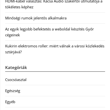
HDMI-kábel választás: Kácsa Audió szakértői útmutatója a
tökéletes képhez
Minőségi rumok jelentős alkalmakra
Az egyik legjobb befektetés a weboldal készítés Győr
cégeinek
Kukirin elektromos roller: miért válnak a városi közlekedés
sztárjává?
Kategóriák
Csocsóasztal
Egészség
Egyéb