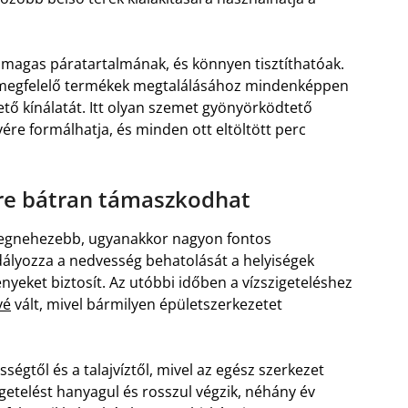
 magas páratartalmának, és könnyen tisztíthatóak.
megfelelő termékek megtalálásához mindenképpen
ő kínálatát. Itt olyan szemet gyönyörködtető
ére formálhatja, és minden ott eltöltött perc
ire bátran támaszkodhat
k legnehezebb, ugyanakkor nagyon fontos
ályozza a nedvesség behatolását a helyiségek
yeket biztosít. Az utóbbi időben a vízszigeteléshez
vé
vált, mivel bármilyen épületszerkezetet
ségtől és a talajvíztől, mivel az egész szerkezet
igetelést hanyagul és rosszul végzik, néhány év