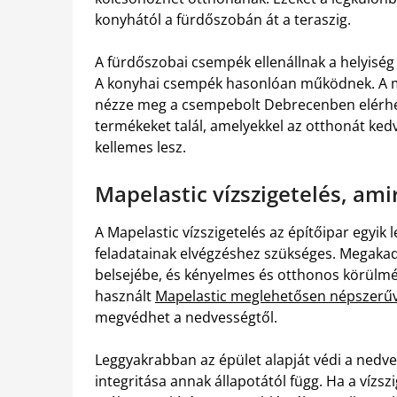
konyhától a fürdőszobán át a teraszig.
A fürdőszobai csempék ellenállnak a helyiség
A konyhai csempék hasonlóan működnek. A 
nézze meg a csempebolt Debrecenben elérhet
termékeket talál, amelyekkel az otthonát kedv
kellemes lesz.
Mapelastic vízszigetelés, am
A Mapelastic vízszigetelés az építőipar egyi
feladatainak elvégzéshez szükséges. Megakad
belsejébe, és kényelmes és otthonos körülmén
használt
Mapelastic meglehetősen népszerű
megvédhet a nedvességtől.
Leggyakrabban az épület alapját védi a nedves
integritása annak állapotától függ. Ha a vízsz