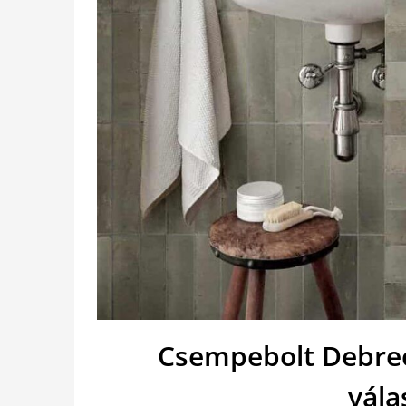
Csempebolt Debrec
vála