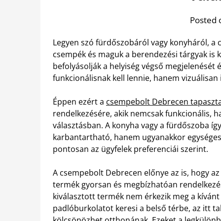
Posted 
Legyen szó fürdőszobáról vagy konyháról, a 
csempék és maguk a berendezési tárgyak is 
befolyásolják a helyiség végső megjelenését
funkcionálisnak kell lennie, hanem vizuálisan i
Éppen ezért a
csempebolt Debrecen tapaszta
rendelkezésére, akik nemcsak funkcionális, 
választásban. A konyha vagy a fürdőszoba íg
karbantartható, hanem ugyanakkor egységes é
pontosan az ügyfelek preferenciái szerint.
A csempebolt Debrecen előnye az is, hogy az ö
termék gyorsan és megbízhatóan rendelkezésre
kiválasztott termék nem érkezik meg a kíván
padlóburkolatot keresi a belső térbe, az itt 
kölcsönözhet otthonának. Ezeket a legkülönbö