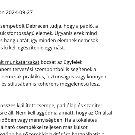
on 2024-09-27
csempebolt Debrecen tudja, hogy a padló, a
kulcsfontosságú elemek. Ugyanis ezek mind
 és hangulatát, így minden elemnek nemcsak
s ki kell egészítenie egymást.
lt munkatársakat
bocsát az ügyfelek
hanem tervezési szempontból is segítenek a
y nemcsak praktikus, biztonságos vagy könnyen
s stílusában is koherens megjelenésű lesz,
sszes kiállított csempe, padlólap és szaniter
 áll. Nem kell aggódnia amiatt, hogy az Ön által
t időben vagy mennyiségben. Ha a tökéletes
található csempékkel teljesen más külsőt
zőbb belső terek kialakítására használhatja a