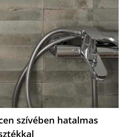
en szívében hatalmas
sztékkal