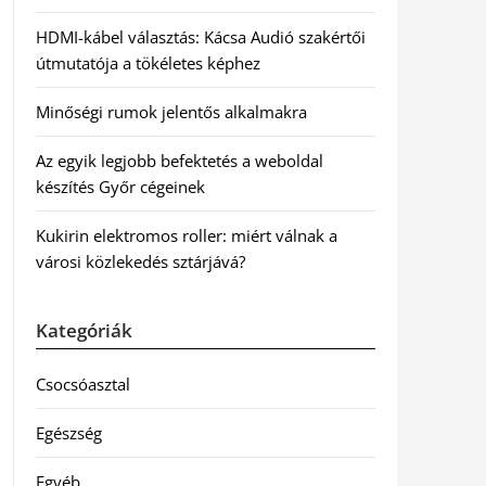
HDMI-kábel választás: Kácsa Audió szakértői
útmutatója a tökéletes képhez
Minőségi rumok jelentős alkalmakra
Az egyik legjobb befektetés a weboldal
készítés Győr cégeinek
Kukirin elektromos roller: miért válnak a
városi közlekedés sztárjává?
Kategóriák
Csocsóasztal
Egészség
Egyéb