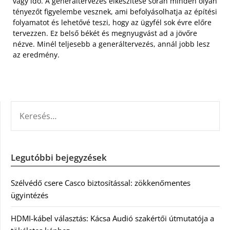
vagy idő. A generáltervezés elkészítése során minden olyan
tényezőt figyelembe vesznek, ami befolyásolhatja az építési
folyamatot és lehetővé teszi, hogy az ügyfél sok évre előre
tervezzen. Ez belső békét és megnyugvást ad a jövőre
nézve. Minél teljesebb a generáltervezés, annál jobb lesz
az eredmény.
KERESÉS:
Legutóbbi bejegyzések
Szélvédő csere Casco biztosítással: zökkenőmentes
ügyintézés
HDMI-kábel választás: Kácsa Audió szakértői útmutatója a