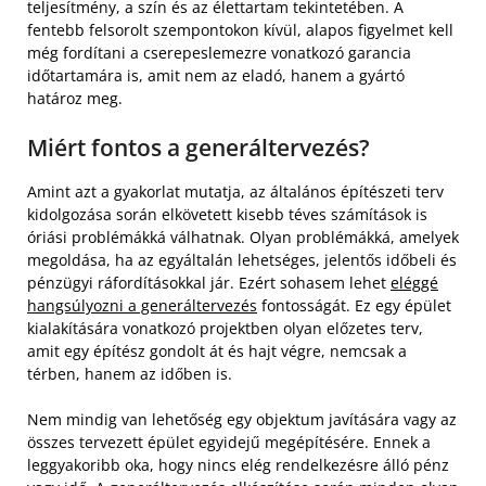
teljesítmény, a szín és az élettartam tekintetében. A
fentebb felsorolt szempontokon kívül, alapos figyelmet kell
még fordítani a cserepeslemezre vonatkozó garancia
időtartamára is, amit nem az eladó, hanem a gyártó
határoz meg.
Miért fontos a generáltervezés?
Amint azt a gyakorlat mutatja, az általános építészeti terv
kidolgozása során elkövetett kisebb téves számítások is
óriási problémákká válhatnak. Olyan problémákká, amelyek
megoldása, ha az egyáltalán lehetséges, jelentős időbeli és
pénzügyi ráfordításokkal jár. Ezért sohasem lehet
eléggé
hangsúlyozni a generáltervezés
fontosságát. Ez egy épület
kialakítására vonatkozó projektben olyan előzetes terv,
amit egy építész gondolt át és hajt végre, nemcsak a
térben, hanem az időben is.
Nem mindig van lehetőség egy objektum javítására vagy az
összes tervezett épület egyidejű megépítésére. Ennek a
leggyakoribb oka, hogy nincs elég rendelkezésre álló pénz