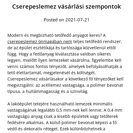
Cserepeslemez vásárlási szempontok
Posted on 2021-07-21
Modern és megbízható tetőfedő anyagot keres? A
cserepeslemez önmagában nem
teljes tetőfedő rendszer,
de az épület esztétikája és tartóssága közvetlenül ettől
függ. Hogy a fedőanyag kiválasztása valóban sikeres
legyen, mielőtt ilyen lemezeket vásárolna, figyelembe kell
venni számos fontos tényezőt, amelyek befolyásolhatják a
tető élettartamát, megjelenését és költségét.
Cserepeslemez vásárlásakor a következő fő tényezőket kell
megvizsgálni: az acéllemez vastagsága, a polimer bevonat
típusa, a hullámmagasság és a színvilág.
A lakóépület tetejére használható lemezek minimális
vastagságának legalább 0,5 mm-nek kell lennie. A 0,4 mm
vastagságú anyag csak a kisebb épületek vagy tetőterek
fedésére alkalmas. A külső polimer bevonat képezi a fő
védő és dekoratív réteget. Ezek különbözhetnek a