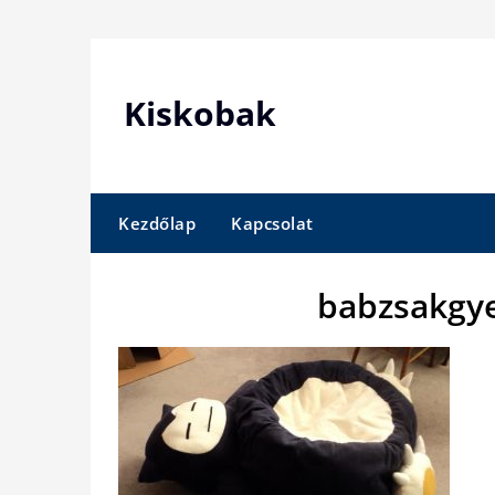
Skip
to
content
Kiskobak
Kezdőlap
Kapcsolat
babzsakgy