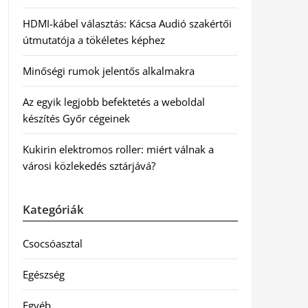
HDMI-kábel választás: Kácsa Audió szakértői
útmutatója a tökéletes képhez
Minőségi rumok jelentős alkalmakra
Az egyik legjobb befektetés a weboldal
készítés Győr cégeinek
Kukirin elektromos roller: miért válnak a
városi közlekedés sztárjává?
Kategóriák
Csocsóasztal
Egészség
Egyéb