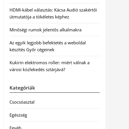
HDMI-kábel választás: Kácsa Audió szakértői
útmutatója a tökéletes képhez
Minőségi rumok jelentős alkalmakra
Az egyik legjobb befektetés a weboldal
készítés Győr cégeinek
Kukirin elektromos roller: miért válnak a
városi közlekedés sztárjává?
Kategóriák
Csocsóasztal
Egészség
Egyéb