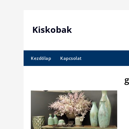
Skip
to
content
Kiskobak
Kezdőlap
Kapcsolat
g