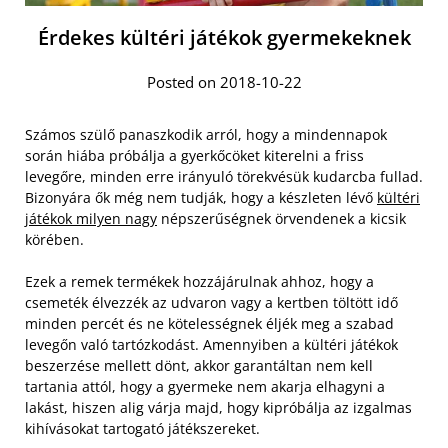
Érdekes kültéri játékok gyermekeknek
Posted on 2018-10-22
Számos szülő panaszkodik arról, hogy a mindennapok
során hiába próbálja a gyerkőcöket kiterelni a friss
levegőre, minden erre irányuló törekvésük kudarcba fullad.
Bizonyára ők még nem tudják, hogy a készleten lévő
kültéri
játékok milyen nagy
népszerűségnek örvendenek a kicsik
körében.
Ezek a remek termékek hozzájárulnak ahhoz, hogy a
csemeték élvezzék az udvaron vagy a kertben töltött idő
minden percét és ne kötelességnek éljék meg a szabad
levegőn való tartózkodást. Amennyiben a kültéri játékok
beszerzése mellett dönt, akkor garantáltan nem kell
tartania attól, hogy a gyermeke nem akarja elhagyni a
lakást, hiszen alig várja majd, hogy kipróbálja az izgalmas
kihívásokat tartogató játékszereket.