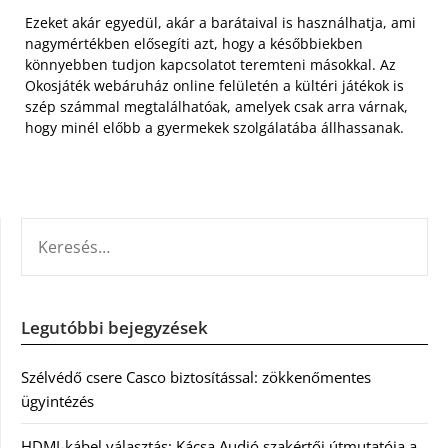
Ezeket akár egyedül, akár a barátaival is használhatja, ami
nagymértékben elősegíti azt, hogy a későbbiekben
könnyebben tudjon kapcsolatot teremteni másokkal. Az
Okosjáték webáruház online felületén a kültéri játékok is
szép számmal megtalálhatóak, amelyek csak arra várnak,
hogy minél előbb a gyermekek szolgálatába állhassanak.
KERESÉS:
Legutóbbi bejegyzések
Szélvédő csere Casco biztosítással: zökkenőmentes
ügyintézés
HDMI-kábel választás: Kácsa Audió szakértői útmutatója a