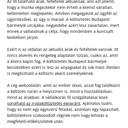
Az itt található árak, feltételek aktuálisak, ami azt jelenti,
hogy a munka végeztekor nem érheti a klienst váratlan,
kellemetlen meglepetés. Amiben megegyezik az ügyfél az
ügyintézővel, az úgy is marad. A költöztetés Budapest
bármelyik utcájába, negyedébe azért lesz zavartalan, mert
ennek a vállalatnak a célja, hogy mindenben a kuncsaft
kedvében járjon.
Ezért is az oldalon az aktuális árak és feltételek vannak. Itt
nincs átverés és rengeteg alaptalan túlzás, csakis az, amit
a kliens kapni fog. A költöztetés Budapest bármelyik
kerületében ezért is lesz az anyagiakat és sok mást illetően
is megbízható a költözni akaró személyeknek.
A cég weboldalán, amit az ember olvas, azzal fog találkozni
a költözés során a helyszínen is, mind a hozzáállásban,
mind az árakban. A vállalkozás fő szolgáltatásai közé
sorolható az irodaköltöztetés egyaránt
. Ajánlatos tudni,
hogy ez nem egy egyszerű feladat, azonban egy tapasztalt,
költöztetésre szakosodott cégnek nem nagy kihívás a
megfelelő előkészületek után.