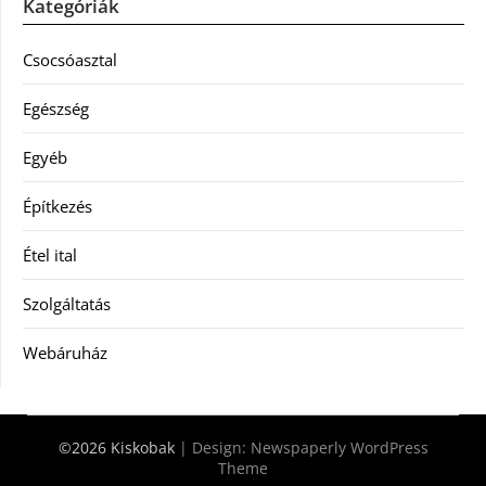
Kategóriák
Csocsóasztal
Egészség
Egyéb
Építkezés
Étel ital
Szolgáltatás
Webáruház
©2026 Kiskobak
| Design:
Newspaperly WordPress
Theme