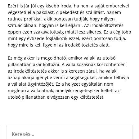
Ezért is jár jól egy kisebb iroda, ha nem a saját embereivel
végezteti el a pakolást, cipekedést és szállítást, hanem
rutinos profikkal, akik pontosan tudják, hogy milyen
szituációkban, hogyan is kell eljárni. Az irodaköltöztetés
éppen ezen szakavatottság miatt lesz sikeres. Ez a cég több
mint egy évtizede foglalkozik ezzel, ezért pontosan tudja,
hogy mire is kell figyelni az irodaköltöztetés alatt.
Ez még akkor is megoldható, amikor valaki az utolsó
pillanatban akar költözni. A vállalkozásnak köszönhetően
az irodaköltöztetés akkor is sikeresen zárul, ha valaki
aznap akarja igénybe venni a segítségüket, amikor felhívja
a vállalat ügyintézőjét. Ez a helyzet egyáltalán nem
meglepő a vállalatnak, amelyik rengetegszer kellett az
utolsó pillanatban elvégezzen egy költöztetést.
KERESÉS: