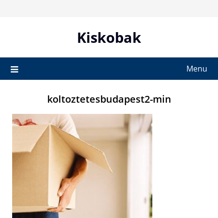
Skip
to
content
Kiskobak
Menu
koltoztetesbudapest2-min