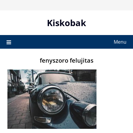
Skip
to
content
Kiskobak
Menu
fenyszoro felujitas