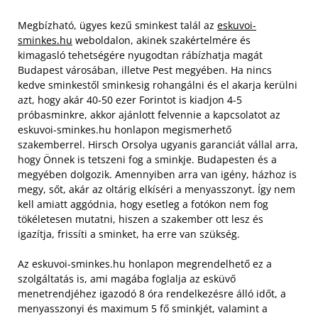
Megbízható, ügyes kezű sminkest talál az
eskuvoi-
sminkes.hu
weboldalon, akinek szakértelmére és
kimagasló tehetségére nyugodtan rábízhatja magát
Budapest városában, illetve Pest megyében. Ha nincs
kedve sminkestől sminkesig rohangálni és el akarja kerülni
azt, hogy akár 40-50 ezer Forintot is kiadjon 4-5
próbasminkre, akkor ajánlott felvennie a kapcsolatot az
eskuvoi-sminkes.hu honlapon megismerhető
szakemberrel.
Hirsch Orsolya ugyanis garanciát vállal arra,
hogy Önnek is tetszeni fog a sminkje. Budapesten és a
megyében dolgozik. Amennyiben arra van igény, házhoz is
megy, sőt, akár az oltárig elkíséri a menyasszonyt. Így nem
kell amiatt aggódnia, hogy esetleg a fotókon nem fog
tökéletesen mutatni, hiszen a szakember ott lesz és
igazítja, frissíti a sminket, ha erre van szükség.
Az eskuvoi-sminkes.hu honlapon megrendelhető ez a
szolgáltatás is, ami magába foglalja az esküvő
menetrendjéhez igazodó 8 óra rendelkezésre álló időt, a
menyasszonyi és maximum 5 fő sminkjét, valamint a