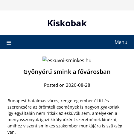
Skip
to
content
Kiskobak
Menu
Gyönyörű smink a fővárosban
Posted on 2020-08-28
Budapest hatalmas város, rengeteg ember él itt és
szerencsére az örömteli események is nagyon gyakoriak.
Így egyáltalán nem ritkák az esküvők sem, amelyeken a
menyasszonyok igazi királynőként szeretnének kinézni,
amihez viszont sminkes szakember munkájára is szükség
van.