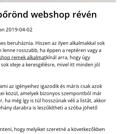
 bőrönd webshop révén
on 2019-04-02
es beruháznia. Hiszen az ilyen alkalmakkal sok
em lenne rosszabb, ha éppen a reptéren vagy a
hop remek alkalmat
kínál arra, hogy úgy
sok ideje a keresgélésre, mivel itt minden jól
 ami az igényeihez igazodik és máris csak azok
ei közül, amelyek bizonyos szempontból már
 ha még így is túl hosszúnak véli a listát, akkor
éhány darabra is leszűkítheti a szóba jöhető
önteni, hogy melyiket szeretné a következőkben