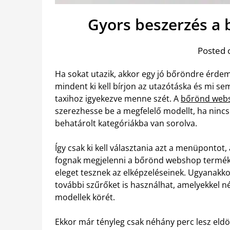
Gyors beszerzés a
Posted 
Ha sokat utazik, akkor egy jó bőröndre érdem
mindent ki kell bírjon az utazótáska és mi s
taxihoz igyekezve menne szét. A
bőrönd webs
szerezhesse be a megfelelő modellt, ha nincs 
behatárolt kategóriákba van sorolva.
Így csak ki kell választania azt a menüpontot,
fognak megjelenni a bőrönd webshop termék
eleget tesznek az elképzeléseinek. Ugyanakkor,
további szűrőket is használhat, amelyekkel n
modellek körét.
Ekkor már tényleg csak néhány perc lesz eld