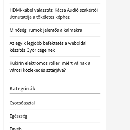
HDMI-kábel választás: Kácsa Audió szakértői
útmutatója a tökéletes képhez
Minőségi rumok jelentős alkalmakra
Az egyik legjobb befektetés a weboldal
készítés Győr cégeinek
Kukirin elektromos roller: miért válnak a
városi közlekedés sztárjává?
Kategóriák
Csocsóasztal
Egészség
Egyéb