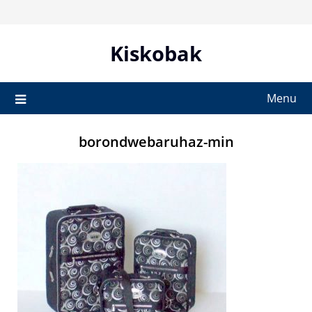
Skip
to
content
Kiskobak
Menu
borondwebaruhaz-min