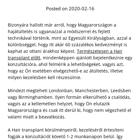
Posted on 2020-02-16
Bizonyára hallott már arról, hogy Magyarországon a
hajátültetés is ugyanazzal a módszerrel és fejlett
technikával történik, mint az Egyesült Királyságban, azzal a
különbséggel, hogy itt akár 60 százalékos kedvezményt is
kaphat az ottani árakhoz képest.
Természetesen a Hair
transplant előtt
, mindenképpen ajánlott bejelentkeznie egy
konzultációra, ahol felmérik a lehetőségeket, vagyis azt,
hogy az Ön esetében elvégezhető-e az átültetés, illetve
milyen kezelésben kell részesülnie.
Mindezt megteheti Londonban, Manchesterben, Leedsben
vagy Birminghamben. Ilyen formán elkerülhető a csalódás,
vagyis az a kellemetlen helyzet, hogy Ön elutazik
Magyarországra és csak itt derül ki, hogy nem végezhető el
valami miatt a beavatkozás.
A Hair transplant körülményeiről, kezeléséről értesíteni
fogják a konzultációt követő 1-2 munkanapon belül. Így