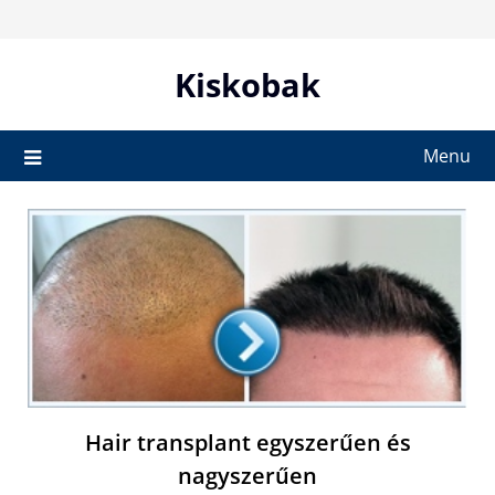
Skip
to
content
Kiskobak
Menu
Hair transplant egyszerűen és
nagyszerűen