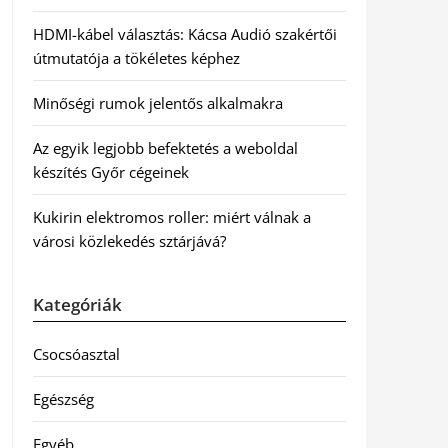
HDMI-kábel választás: Kácsa Audió szakértői
útmutatója a tökéletes képhez
Minőségi rumok jelentős alkalmakra
Az egyik legjobb befektetés a weboldal
készítés Győr cégeinek
Kukirin elektromos roller: miért válnak a
városi közlekedés sztárjává?
Kategóriák
Csocsóasztal
Egészség
Egyéb