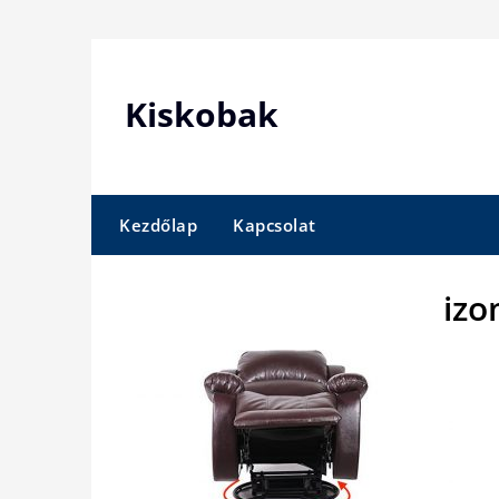
Skip
to
content
Kiskobak
Kezdőlap
Kapcsolat
izo