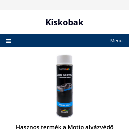
Skip
to
content
Kiskobak
Menu
Hasznos termék a Motip alvázvédő