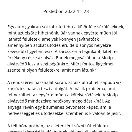
Posted on 2022-11-28
Egy autó gyakran sokkal kitettebb a különféle sérüléseknek,
mint azt elsőre hihetnénk. Bár vannak egyértelműen jól
látható felületek, amelyek könnyen javíthatóak,
amennyiben azokat ütődés éri, de bizonyos helyekre
kevesebb figyelem esik. A karosszéria leginkább kitett és
érzékeny része az alváz. Ennek megóvásában a Motip
alvázvédő lesz a segítségünkre. Miért fontos figyelmet
szentelni olyan felületekre, amit nem látunk?
A rendszeres használat során, az aszfaltról felcsapódó víz
korróziós hatása teszi a dolgát. A másik probléma, ami
felmerülhet, az egyértelműen a kőfelverődések. A
Motip
alvázvédő mindezekre hatékony
megoldást kínál. Az
anyaga révén egy bitumenes bevonatot képez, ami a
nedvességgel és ütődésekkel szemben is kiválóan teljesít.
A téli hónapokban, az esetenként sózott útfelületek
agresszív korróziót idézhetnek elő. Vegyük elejét a gyors