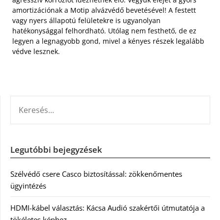
amortizációnak a Motip alvázvédő bevetésével! A festett
vagy nyers állapotú felületekre is ugyanolyan
hatékonysággal felhordható. Utólag nem festhető, de ez
legyen a legnagyobb gond, mivel a kényes részek legalább
védve lesznek.
KERESÉS:
Legutóbbi bejegyzések
Szélvédő csere Casco biztosítással: zökkenőmentes
ügyintézés
HDMI-kábel választás: Kácsa Audió szakértői útmutatója a
tökéletes képhez