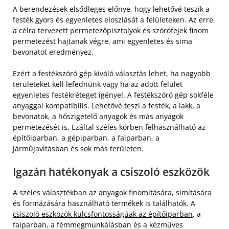
A berendezések elsődleges előnye, hogy lehetővé teszik a
festék gyors és egyenletes eloszlását a felületeken. Az erre
a célra tervezett permetezőpisztolyok és szórófejek finom
permetezést hajtanak végre, ami egyenletes és sima
bevonatot eredményez.
Ezért a festékszóró gép kiváló választás lehet, ha nagyobb
területeket kell lefednünk vagy ha az adott felület
egyenletes festékréteget igényel. A festékszóró gép sokféle
anyaggal kompatibilis. Lehetővé teszi a festék, a lakk, a
bevonatok, a hőszigetelő anyagok és más anyagok
permetezését is. Ezáltal széles körben felhasználható az
építőiparban, a gépiparban, a faiparban, a
járműjavításban és sok más területen.
Igazán hatékonyak a csiszoló eszközök
A széles választékban az anyagok finomítására, simítására
és formázására használható termékek is találhatók. A
csiszoló eszközök kulcsfontosságúak az építőiparban
, a
faiparban, a fémmegmunkálásban és a kézműves