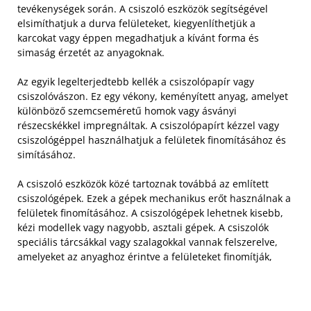
tevékenységek során. A csiszoló eszközök segítségével
elsimíthatjuk a durva felületeket, kiegyenlíthetjük a
karcokat vagy éppen megadhatjuk a kívánt forma és
simaság érzetét az anyagoknak.
Az egyik legelterjedtebb kellék a csiszolópapír vagy
csiszolóvászon. Ez egy vékony, keményített anyag, amelyet
különböző szemcseméretű homok vagy ásványi
részecskékkel impregnáltak. A csiszolópapírt kézzel vagy
csiszológéppel használhatjuk a felületek finomításához és
simításához.
A csiszoló eszközök közé tartoznak továbbá az említett
csiszológépek. Ezek a gépek mechanikus erőt használnak a
felületek finomításához. A csiszológépek lehetnek kisebb,
kézi modellek vagy nagyobb, asztali gépek. A csiszolók
speciális tárcsákkal vagy szalagokkal vannak felszerelve,
amelyeket az anyaghoz érintve a felületeket finomítják,