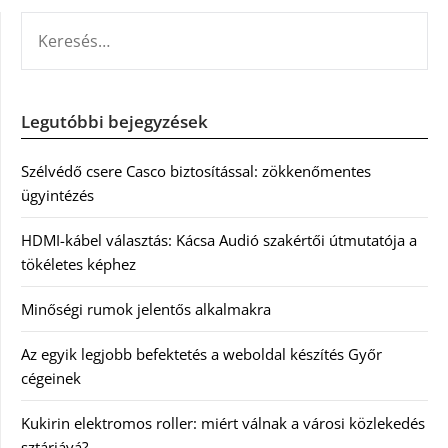
KERESÉS:
Legutóbbi bejegyzések
Szélvédő csere Casco biztosítással: zökkenőmentes
ügyintézés
HDMI-kábel választás: Kácsa Audió szakértői útmutatója a
tökéletes képhez
Minőségi rumok jelentős alkalmakra
Az egyik legjobb befektetés a weboldal készítés Győr
cégeinek
Kukirin elektromos roller: miért válnak a városi közlekedés
sztárjává?