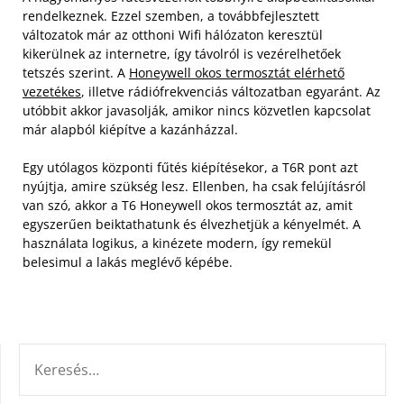
rendelkeznek. Ezzel szemben, a továbbfejlesztett
változatok már az otthoni Wifi hálózaton keresztül
kikerülnek az internetre, így távolról is vezérelhetőek
tetszés szerint. A
Honeywell okos termosztát elérhető
vezetékes
, illetve rádiófrekvenciás változatban egyaránt. Az
utóbbit akkor javasolják, amikor nincs közvetlen kapcsolat
már alapból kiépítve a kazánházzal.
Egy utólagos központi fűtés kiépítésekor, a T6R pont azt
nyújtja, amire szükség lesz. Ellenben, ha csak felújításról
van szó, akkor a T6 Honeywell okos termosztát az, amit
egyszerűen beiktathatunk és élvezhetjük a kényelmét. A
használata logikus, a kinézete modern, így remekül
belesimul a lakás meglévő képébe.
KERESÉS: