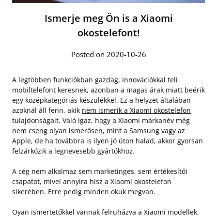
Ismerje meg Ön is a Xiaomi
okostelefont!
Posted on 2020-10-26
A legtöbben funkciókban gazdag, innovációkkal teli
mobiltelefont keresnek, azonban a magas árak miatt beérik
egy középkategóriás készülékkel. Ez a helyzet általában
azoknál áll fenn, akik
nem ismerik a Xiaomi okostelefon
tulajdonságait. Való igaz, hogy a Xiaomi márkanév még
nem cseng olyan ismerősen, mint a Samsung vagy az
Apple, de ha továbbra is ilyen jó úton halad, akkor gyorsan
felzárkózik a legnevesebb gyártókhoz.
A cég nem alkalmaz sem marketinges, sem értékesítői
csapatot, mivel annyira hisz a Xiaomi okostelefon
sikerében. Erre pedig minden okuk megvan.
Oyan ismertetőkkel vannak felruházva a Xiaomi modellek,