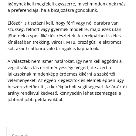
igénynek kell megfeleli egyszerre, mivel mindenkinek más
a preferenciája, ha a bicajozásra gondolunk.
Először is tisztázni kell, hogy férfi vagy női darabra van
szükség, felnőtt vagy gyermek modellre, majd ezek után
jöhetnek a specifikációs részletek. A kerékpárbolt széles
kínálatában trekking, városi, MTB, országúti, elektromos,
sőt, akár triatlonra való bringák is kaphatóak.
A választék nem ismer határokat, így nem kell aggódni a
végső választás eredményessége végett, de azért a
laikusoknak mindenképp érdemes kikérni a szakértői
véleményeket. Az egyéb kiegészítők és elemek éppen úgy
beszerezhetőek itt, a kerékpárbolt segítségével. Az ár-érték
arány rendkívül kedvező, könnyedén lehet szemezgeti a
jobbnál-jobb példányokból.
KERESÉS: