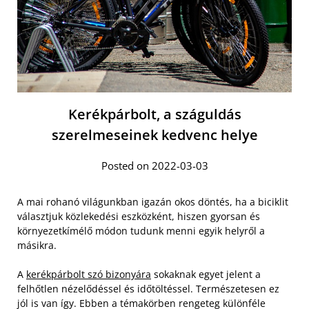
Kerékpárbolt, a száguldás
szerelmeseinek kedvenc helye
Posted on 2022-03-03
A mai rohanó világunkban igazán okos döntés, ha a biciklit
választjuk közlekedési eszközként, hiszen gyorsan és
környezetkímélő módon tudunk menni egyik helyről a
másikra.
A
kerékpárbolt szó bizonyára
sokaknak egyet jelent a
felhőtlen nézelődéssel és időtöltéssel. Természetesen ez
jól is van így. Ebben a témakörben rengeteg különféle