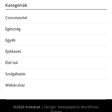
Kategóriák
Csocsóasztal
Egészség
Egyéb
Építkezés
Étel ital
Szolgáltatás
Webáruház
©2026 Kiskobak
| Design:
Newspaperly WordPress
Theme