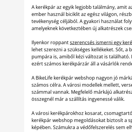
A kerékpár az egyik legjobb találmány, amit 
ember használ biciklit az egész világon, rés
tevékenység céljából. A gyakori használat fo
amelyeknek következtében új alkatrészek cser
Ilyenkor roppant
szerencsés ismerni egy ke
lehet szerezni a szükséges kellékeket. Sőt, a 
pumpára is, amiből kézi változat is található. 
ezért számos kerékpárzár áll a vásárlók rend
A BikeLife kerékpár webshop nagyon jó márká
számos célra. A városi modellek mellett, ver
számmal vannak. Megfelelő márkájú alkatrész
összegnél már a szállítás ingyenessé válik.
A városi kerékpárokhoz kosarat, csomagtartót
kerékpár webshop megoldásokat biztosít a spo
képében. Számukra a védőfelszerelés sem elh