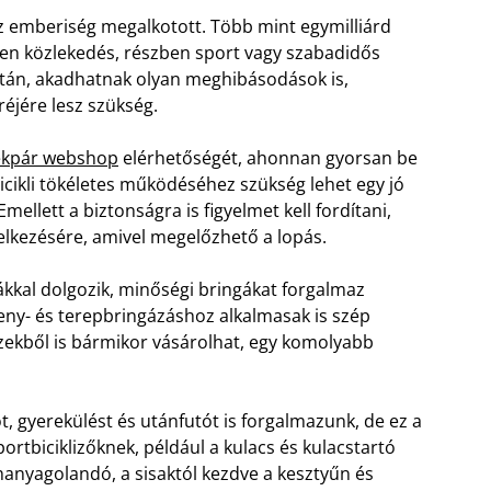
az emberiség megalkotott. Több mint egymilliárd
zben közlekedés, részben sport vagy szabadidős
lytán, akadhatnak olyan meghibásodások is,
éjére lesz szükség.
rékpár webshop
elérhetőségét, ahonnan gyorsan be
bicikli tökéletes működéséhez szükség lehet egy jó
Emellett a biztonságra is figyelmet kell fordítani,
elkezésére, amivel megelőzhető a lopás.
kkal dolgozik, minőségi bringákat forgalmaz
seny- és terepbringázáshoz alkalmasak is szép
ekből is bármikor vásárolhat, egy komolyabb
, gyerekülést és utánfutót is forgalmazunk, de ez a
rtbiciklizőknek, például a kulacs és kulacstartó
anyagolandó, a sisaktól kezdve a kesztyűn és