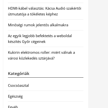
HDMI-kábel választás: Kácsa Audió szakértői
útmutatója a tökéletes képhez
Minőségi rumok jelentős alkalmakra
Az egyik legjobb befektetés a weboldal
készítés Győr cégeinek
Kukirin elektromos roller: miért válnak a
városi közlekedés sztárjává?
Kategóriák
Csocsóasztal
Egészség
Egyéb