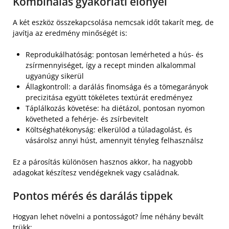
Kombinálás gyakorlati előnyei
A két eszköz összekapcsolása nemcsak időt takarít meg, de
javítja az eredmény minőségét is:
Reprodukálhatóság: pontosan lemérheted a hús- és
zsírmennyiséget, így a recept minden alkalommal
ugyanúgy sikerül
Állagkontroll: a darálás finomsága és a tömegarányok
precizitása együtt tökéletes textúrát eredményez
Táplálkozás követése: ha diétázol, pontosan nyomon
követheted a fehérje- és zsírbevitelt
Költséghatékonyság: elkerülöd a túladagolást, és
vásárolsz annyi húst, amennyit tényleg felhasználsz
Ez a párosítás különösen hasznos akkor, ha nagyobb
adagokat készítesz vendégeknek vagy családnak.
Pontos mérés és darálás tippek
Hogyan lehet növelni a pontosságot? Íme néhány bevált
trükk: