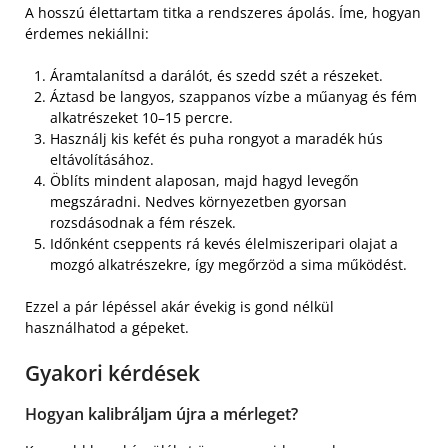
A hosszú élettartam titka a rendszeres ápolás. Íme, hogyan
érdemes nekiállni:
Áramtalanítsd a darálót, és szedd szét a részeket.
Áztasd be langyos, szappanos vízbe a műanyag és fém
alkatrészeket 10–15 percre.
Használj kis kefét és puha rongyot a maradék hús
eltávolításához.
Öblíts mindent alaposan, majd hagyd levegőn
megszáradni. Nedves környezetben gyorsan
rozsdásodnak a fém részek.
Időnként cseppents rá kevés élelmiszeripari olajat a
mozgó alkatrészekre, így megőrzöd a sima működést.
Ezzel a pár lépéssel akár évekig is gond nélkül
használhatod a gépeket.
Gyakori kérdések
Hogyan kalibráljam újra a mérleget?