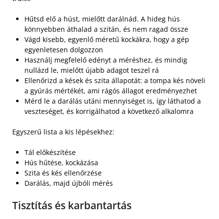
Hűtsd elő a húst, mielőtt darálnád. A hideg hús
könnyebben áthalad a szitán, és nem ragad össze
Vágd kisebb, egyenlő méretű kockákra, hogy a gép
egyenletesen dolgozzon
Használj megfelelő edényt a méréshez, és mindig
nullázd le, mielőtt újabb adagot teszel rá
Ellenőrizd a kések és szita állapotát: a tompa kés növeli
a gyúrás mértékét, ami rágós állagot eredményezhet
Mérd le a darálás utáni mennyiséget is, így láthatod a
veszteséget, és korrigálhatod a következő alkalomra
Egyszerű lista a kis lépésekhez:
Tál előkészítése
Hús hűtése, kockázása
Szita és kés ellenőrzése
Darálás, majd újbóli mérés
Tisztítás és karbantartás