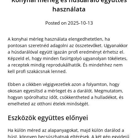
használata
Posted on 2025-10-13
A konyhai mérleg használata elengedhetetlen, ha
pontosan szeretnéd adagolni az összetevőket. Ugyanakkor
a húsdarálóval együtt igazán profi eredményt érhetsz el.
Képzeld el, hogy minden fasírtgolyó ugyanolyan tökéletes,
a receptek mindig reprodukálhatók. És mindehhez nem
kell profi szakácsnak lenned.
Ebben a cikkben végigvezetlek azon a folyamton, hogy
okosan egyesítsd a mérleget és a darálót. Megmutatom,
hogyan spórolhatsz időt, csökkentheted a hulladékot, és
emelheted az otthoni ételek minőségét.
Eszközök együttes előnyei
Ha külön méred az alapanyagokat, majd külön darálod a
húst, könnyen becsúszhatnak eltérések. A két gép egyidejű