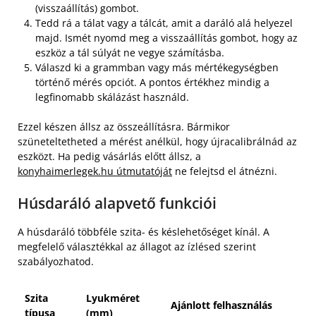
(visszaállítás) gombot.
Tedd rá a tálat vagy a tálcát, amit a daráló alá helyezel
majd. Ismét nyomd meg a visszaállítás gombot, hogy az
eszköz a tál súlyát ne vegye számításba.
Válaszd ki a grammban vagy más mértékegységben
történő mérés opciót. A pontos értékhez mindig a
legfinomabb skálázást használd.
Ezzel készen állsz az összeállításra. Bármikor
szüneteltetheted a mérést anélkül, hogy újracalibrálnád az
eszközt. Ha pedig vásárlás előtt állsz, a
konyhaimerlegek.hu útmutatóját
ne felejtsd el átnézni.
Húsdaráló alapvető funkciói
A húsdaráló többféle szita- és késlehetőséget kínál. A
megfelelő választékkal az állagot az ízlésed szerint
szabályozhatod.
Szita
Lyukméret
Ajánlott felhasználás
típusa
(mm)