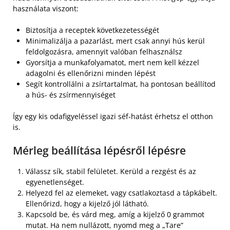
használata viszont:
Biztosítja a receptek következetességét
Minimalizálja a pazarlást, mert csak annyi hús kerül
feldolgozásra, amennyit valóban felhasználsz
Gyorsítja a munkafolyamatot, mert nem kell kézzel
adagolni és ellenőrizni minden lépést
Segít kontrollálni a zsírtartalmat, ha pontosan beállítod
a hús- és zsírmennyiséget
Így egy kis odafigyeléssel igazi séf-hatást érhetsz el otthon
is.
Mérleg beállítása lépésről lépésre
Válassz sík, stabil felületet. Kerüld a rezgést és az
egyenetlenséget.
Helyezd fel az elemeket, vagy csatlakoztasd a tápkábelt.
Ellenőrizd, hogy a kijelző jól látható.
Kapcsold be, és várd meg, amíg a kijelző 0 grammot
mutat. Ha nem nullázott, nyomd meg a „Tare”