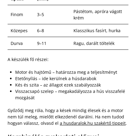
Pástétom, apróra vágott
Finom
3–5
krém
Közepes
6–8
Klasszikus fasírt, hurka
Durva
9–11
Ragu, darált töltelék
A készülék fő részei:
Motor és hajtómű – határozza meg a teljesítményt
Etetőnyílás – ide kerülnek a húsdarabok
Kés és szita – az állagot ezek szabályozzák
Visszacsapó szelep – megakadályozza a hús visszafelé
mozgását
Győződj meg róla, hogy a kések mindig élesek és a motor
nem túl meleg, mielőtt elkezdenél darálni. Ha nem tudod
hogyan válassz, olvasd el
a husdaralok.hu szakértő tippeit
.