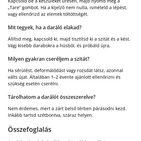
Kapcsold be a készüléket üresen, majd nyomd meg a
„Tare” gombot. Ha a kijelző nem nulla, ismételd a lépést,
vagy ellenőrizd az elemek töltöttségét.
Mit tegyek, ha a daráló elakad?
Állítsd meg, kapcsold ki, majd tisztítsd ki a szitát és a kést.
Vágj kisebb darabokra a húsból, és próbáld újra.
Milyen gyakran cseréljem a szitát?
Ha sérülést, deformálódást vagy rozsdát látsz, azonnal
válts újat. Általában 1–2 évente ajánlott ellenőrizni és
szükség esetén cserélni.
Tárolhatom a darálót összeszerelve?
Nem érdemes, mert a zárt belső térben párásodni kezd.
Inkább tartsd szétbontva, száraz helyen.
Összefoglalás