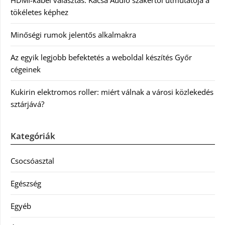
HDMI-kábel választás: Kácsa Audió szakértői útmutatója a
tökéletes képhez
Minőségi rumok jelentős alkalmakra
Az egyik legjobb befektetés a weboldal készítés Győr
cégeinek
Kukirin elektromos roller: miért válnak a városi közlekedés
sztárjává?
Kategóriák
Csocsóasztal
Egészség
Egyéb