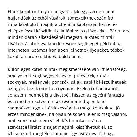
Élnek közöttünk olyan hölgyek, akik egyszerűen nem
hajlandóak üzletből vásárolt, tömegcikknek számító
ruhadarabokat magukra ölteni, inkább saját kézzel és
elképzeléssel készítik el a különleges öltözékeket. Bár a terv
minden darab
elkezdésénél megvan, a kötés minták
kiválasztásához gyakran keresnek segítséget például az
interneten. Számos honlapon lelhetnek ilyeneket, többek
között a nordfonal.hu weboldalon is.
Különleges kötés minták megismerésére van itt lehetőség,
amelyeknek segítségével egyedi pulóverek, ruhák,
szoknyák, mellények, poncsók, sálak, sapkák készülhetnek
az ügyes kezek munkája nyomán. Ezek a ruhadarabok
sohasem mennek ki a divatból, hiszen az egyéni fantázia
és a modern kötés minták révén mindig be lehet
csempészni egy kis érdekességet a megalkotásukba.
Jó
érzés mindenkinek, ha olyan felsőben jelenik meg valahol,
amit senki más nem visel. Kézimunka során a
színösszeállítást is saját magunk készíthetjük el, az
ízlésünknek megfelelő módon. Így nyilvánvaló, hogy