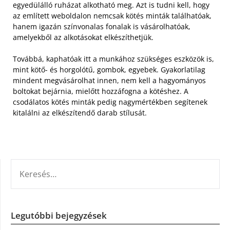
egyedülálló ruházat alkotható meg. Azt is tudni kell, hogy
az említett weboldalon nemcsak kötés minták találhatóak,
hanem igazán színvonalas fonalak is vásárolhatóak,
amelyekből az alkotásokat elkészíthetjük.
Továbbá, kaphatóak itt a munkához szükséges eszközök is,
mint kötő- és horgolótű, gombok, egyebek. Gyakorlatilag
mindent megvásárolhat innen, nem kell a hagyományos
boltokat bejárnia, mielőtt hozzáfogna a kötéshez. A
csodálatos kötés minták pedig nagymértékben segítenek
kitalálni az elkészítendő darab stílusát.
KERESÉS:
Legutóbbi bejegyzések