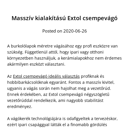
Masszív kialakítású Extol csempevágó
Posted on 2020-06-26
A burkolólapok méretre vágásához egy profi eszközre van
szükség. Függetlenül attól, hogy ipari vagy otthoni
környezetben használjuk, a kerámialapokhoz nem érdemes
akármilyen eszközt választani.
Az
Extol csempevágó ideális választás
profiknak és
hobbibarkácsolóknak egyaránt. Fontos a masszív kivitel,
ugyanis a vágás során nem hajolhat meg a vezetőrúd.
Ennek érdekében, az Extol csempevágó négyszögletű
vezetőrúddal rendelkezik, ami nagyobb stabilitást
eredményez.
A vágókerék technológiájára is odafigyeltek a tervezéskor,
ezért ipari csapággyal látták el a finomabb gördülés