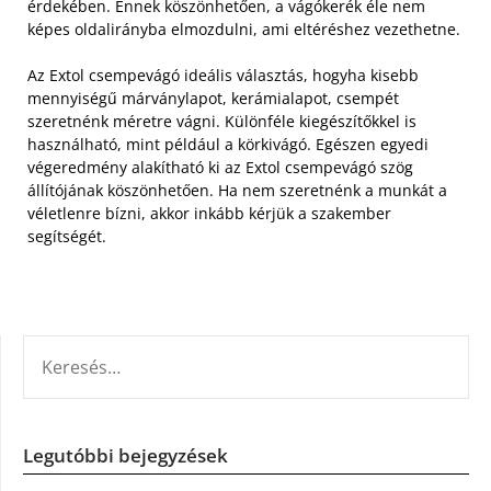
érdekében. Ennek köszönhetően, a vágókerék éle nem
képes oldalirányba elmozdulni, ami eltéréshez vezethetne.
Az Extol csempevágó ideális választás, hogyha kisebb
mennyiségű márványlapot, kerámialapot, csempét
szeretnénk méretre vágni. Különféle kiegészítőkkel is
használható, mint például a körkivágó. Egészen egyedi
végeredmény alakítható ki az Extol csempevágó szög
állítójának köszönhetően. Ha nem szeretnénk a munkát a
véletlenre bízni, akkor inkább kérjük a szakember
segítségét.
KERESÉS:
Legutóbbi bejegyzések