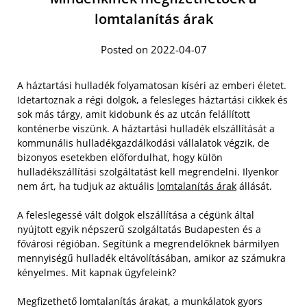
lomtalanítás árak
Posted on 2022-04-07
A háztartási hulladék folyamatosan kíséri az emberi életet.
Idetartoznak a régi dolgok, a felesleges háztartási cikkek és
sok más tárgy, amit kidobunk és az utcán felállított
konténerbe viszünk. A háztartási hulladék elszállítását a
kommunális hulladékgazdálkodási vállalatok végzik, de
bizonyos esetekben előfordulhat, hogy külön
hulladékszállítási szolgáltatást kell megrendelni. Ilyenkor
nem árt, ha tudjuk az aktuális
lomtalanítás árak
állását.
A feleslegessé vált dolgok elszállítása a cégünk által
nyújtott egyik népszerű szolgáltatás Budapesten és a
fővárosi régióban. Segítünk a megrendelőknek bármilyen
mennyiségű hulladék eltávolításában, amikor az számukra
kényelmes. Mit kapnak ügyfeleink?
Megfizethető lomtalanítás árakat, a munkálatok gyors