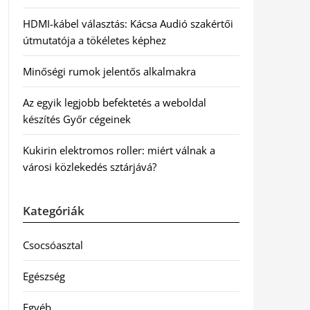
HDMI-kábel választás: Kácsa Audió szakértői
útmutatója a tökéletes képhez
Minőségi rumok jelentős alkalmakra
Az egyik legjobb befektetés a weboldal
készítés Győr cégeinek
Kukirin elektromos roller: miért válnak a
városi közlekedés sztárjává?
Kategóriák
Csocsóasztal
Egészség
Egyéb