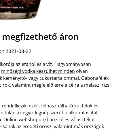
 megfizethető áron
on 2021-08-22
alkotója az etanol és a víz. Hagyományosan
e
minőségi vodka készülhet minden
olyan
k keményítő- vagy cukortartalommal. Gabonafélék
cirok, valamint megfelelő erre a célra a melasz, rizs
rendelkezik, ezért felhasználható koktélok és
on talán az egyik legnépszerűbb alkoholos ital,
a. Online webshopunkban széles választékot
assanak az eredeti orosz, valamint más országok