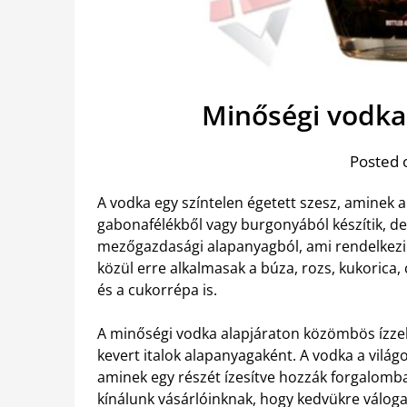
Minőségi vodka
Posted 
A vodka egy színtelen égetett szesz, aminek 
gabonafélékből vagy burgonyából készítik, d
mezőgazdasági alapanyagból, ami rendelkezi
közül erre alkalmasak a búza, rozs, kukorica, 
és a cukorrépa is.
A minőségi vodka alapjáraton közömbös ízzel 
kevert italok alapanyagaként. A vodka a világ
aminek egy részét ízesítve hozzák forgalomb
kínálunk vásárlóinknak, hogy kedvükre válog