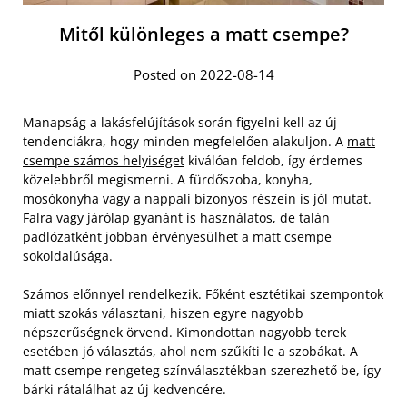
Mitől különleges a matt csempe?
Posted on 2022-08-14
Manapság a lakásfelújítások során figyelni kell az új
tendenciákra, hogy minden megfelelően alakuljon. A
matt
csempe számos helyiséget
kiválóan feldob, így érdemes
közelebbről megismerni. A fürdőszoba, konyha,
mosókonyha vagy a nappali bizonyos részein is jól mutat.
Falra vagy járólap gyanánt is használatos, de talán
padlózatként jobban érvényesülhet a matt csempe
sokoldalúsága.
Számos előnnyel rendelkezik. Főként esztétikai szempontok
miatt szokás választani, hiszen egyre nagyobb
népszerűségnek örvend. Kimondottan nagyobb terek
esetében jó választás, ahol nem szűkíti le a szobákat. A
matt csempe rengeteg színválasztékban szerezhető be, így
bárki rátalálhat az új kedvencére.