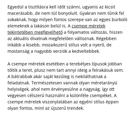
Egyedül a tisztításra kell időt szánni, ugyanis az kicsit
macerásabb, de nem túl bonyolult. Gyakran nem tűnik fel
sokaknak, hogy milyen fontos szerepe van az egyes burkoló
elemeknek a lakáson belül is. A
csempe méretek
tekintetében megfigyelhető
a folyamatos változás, hiszen
az aktuális divatnak megfelelően változnak. Régebben
inkább a kisebb, mozaikszerű stílus volt a nyerő, de
mostanság a nagyobb verziók a kedveltebbek.
A csempe méretek esetében a terebélyes típusok jobban
töltik a teret, plusz nem tart annyi ideig a felrakásuk sem.
A bátrabbak akár saját kezűleg is nekiláthatnak a
feladatnak. Természetesen vannak olyan méretarányú
helyiségek, ahol nem érvényesülne a nagyság, így ott
vegyesen célszerű használni a különféle csempéket. A
csempe méretek viszonylatában az egyéni stílus éppen
olyan fontos, mint az újszerű trendek.