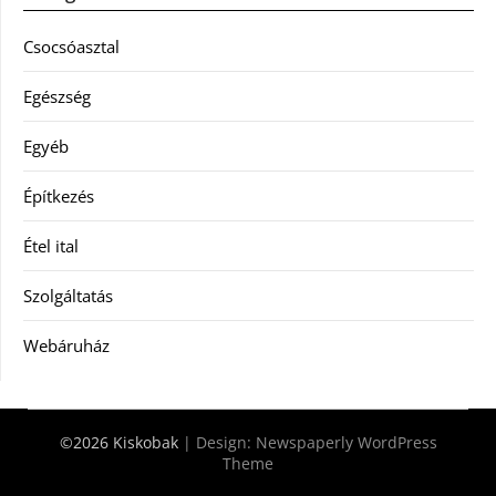
Csocsóasztal
Egészség
Egyéb
Építkezés
Étel ital
Szolgáltatás
Webáruház
©2026 Kiskobak
| Design:
Newspaperly WordPress
Theme