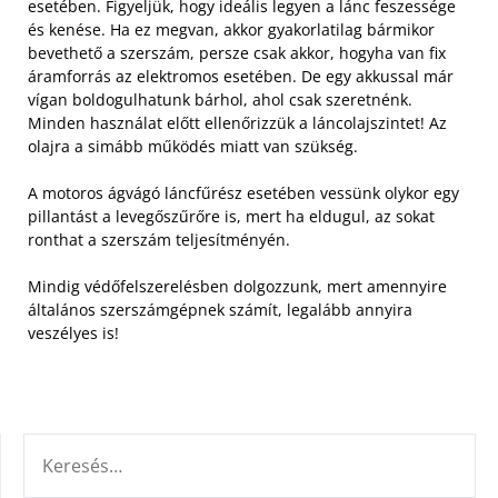
esetében. Figyeljük, hogy ideális legyen a lánc feszessége
és kenése. Ha ez megvan, akkor gyakorlatilag bármikor
bevethető a szerszám, persze csak akkor, hogyha van fix
áramforrás az elektromos esetében. De egy akkussal már
vígan boldogulhatunk bárhol, ahol csak szeretnénk.
Minden használat előtt ellenőrizzük a láncolajszintet! Az
olajra a simább működés miatt van szükség.
A motoros ágvágó láncfűrész esetében vessünk olykor egy
pillantást a levegőszűrőre is, mert ha eldugul, az sokat
ronthat a szerszám teljesítményén.
Mindig védőfelszerelésben dolgozzunk, mert amennyire
általános szerszámgépnek számít, legalább annyira
veszélyes is!
KERESÉS: