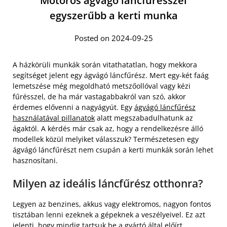
Motoros ágvágó láncfűrésszel
egyszerűbb a kerti munka
Posted on 2024-09-25
A házkörüli munkák során vitathatatlan, hogy mekkora
segítséget jelent egy ágvágó láncfűrész. Mert egy-két faág
lemetszése még megoldható metszőollóval vagy kézi
fűrésszel, de ha már vastagabbakról van szó, akkor
érdemes elővenni a nagyágyút. Egy
ágvágó láncfűrész
használatával pillanatok
alatt megszabadulhatunk az
ágaktól. A kérdés már csak az, hogy a rendelkezésre álló
modellek közül melyiket válasszuk? Természetesen egy
ágvágó láncfűrészt nem csupán a kerti munkák során lehet
hasznosítani.
Milyen az ideális láncfűrész otthonra?
Legyen az benzines, akkus vagy elektromos, nagyon fontos
tisztában lenni ezeknek a gépeknek a veszélyeivel. Ez azt
jelenti, hogy mindig tartsuk be a gyártó által előírt