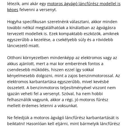
létezik, ami akár egy
motoros ágvágó láncfűrész modellel is
képes
felvenni a versenyt.
Hogyha specifikusan szeretnénk választani, akkor minden
további nélkül megtalálhatóak a kínálatban az ágvágásra
tervezett modellek is. Ezek kompaktabb eszközök, amiknek
egyszerűbb a kezelése, a csekélyebb súly és a rövidebb
láncvezető miatt.
Otthoni környezetben mindenképp az elektromos vagy az
akkus ajánlott, mert a mai kor emberének fontos a
csendesebb működés, hiszen ezzel így sokkal
kényelmesebb dolgozni, mint a zajos benzinmotorossal. Az
elektromos karbantartása egyszerűbb, mivel kevésbé
összetett. A benzinmotoros teljesítményével viszont nem
igazán veheti fel a versenyt. Szóval, ha nem hobbi
felhasználók vagyunk, akkor a régi, jó motoros fűrész
mellett érdemes letenni a voksunkat.
Ne feledjük a motoros ágvágó láncfűrész karbantartását is
beiktatni! Hasonlóan kell eljárni, mint bármelyik láncfűrész