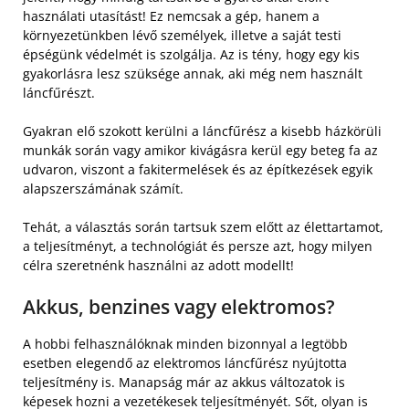
használati utasítást! Ez nemcsak a gép, hanem a
környezetünkben lévő személyek, illetve a saját testi
épségünk védelmét is szolgálja. Az is tény, hogy egy kis
gyakorlásra lesz szüksége annak, aki még nem használt
láncfűrészt.
Gyakran elő szokott kerülni a láncfűrész a kisebb házkörüli
munkák során vagy amikor kivágásra kerül egy beteg fa az
udvaron, viszont a fakitermelések és az építkezések egyik
alapszerszámának számít.
Tehát, a választás során tartsuk szem előtt az élettartamot,
a teljesítményt, a technológiát és persze azt, hogy milyen
célra szeretnénk használni az adott modellt!
Akkus, benzines vagy elektromos?
A hobbi felhasználóknak minden bizonnyal a legtöbb
esetben elegendő az elektromos láncfűrész nyújtotta
teljesítmény is. Manapság már az akkus változatok is
képesek hozni a vezetékesek teljesítményét. Sőt, olyan is