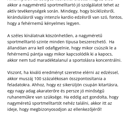
akkor a nagyméretű sportmelltartó jó szolgálatot tehet az
aktív tevékenységek során. Mindegy, hogy biciklizésről,
kirándulásról vagy intenzív kardio edzésről van szó, fontos,
hogy a fehérnemű kényelmes legyen.
A széles kínálatnak köszönhetően, a nagyméretű
sportmelltartó szinte minden típusa beszerezhető. Ha
állandóan arra kell odafigyelnie, hogy mikor csúszik le a
fehérnemű pántja vagy mikor kapcsolódik ki a kapocs,
akkor nem tud maradéktalanul a sportolásra koncentrálni.
Viszont, ha kiváló eredményt szeretne elérni az edzéssel,
akkor muszáj 100 százalékosan összpontosítania a
feladatokra. Ahhoz, hogy ez sikerüljön csupán kitartásra,
egy nagy adag akaraterőre és persze jó minőségű
ruhaneműkre van szüksége. Ha eddig azt gondolta, hogy
nagyméretű sportmelltartót nehéz találni, akkor itt az
ideje, hogy megbizonyosodjon az ellenkezőjéről!