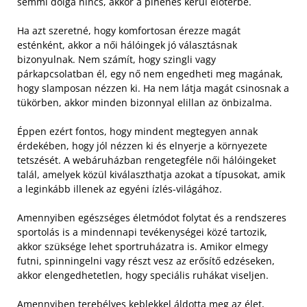
semmi dolga nincs, akkor a pihenés kerül előtérbe.
Ha azt szeretné, hogy komfortosan érezze magát
esténként, akkor a női hálóingek jó választásnak
bizonyulnak. Nem számít, hogy szingli vagy
párkapcsolatban él, egy nő nem engedheti meg magának,
hogy slamposan nézzen ki. Ha nem látja magát csinosnak a
tükörben, akkor minden bizonnyal elillan az önbizalma.
Éppen ezért fontos, hogy mindent megtegyen annak
érdekében, hogy jól nézzen ki és elnyerje a környezete
tetszését. A webáruházban rengetegféle női hálóingeket
talál, amelyek közül kiválaszthatja azokat a típusokat, amik
a leginkább illenek az egyéni ízlés-világához.
Amennyiben egészséges életmódot folytat és a rendszeres
sportolás is a mindennapi tevékenységei közé tartozik,
akkor szüksége lehet sportruházatra is. Amikor elmegy
futni, spinningelni vagy részt vesz az erősítő edzéseken,
akkor elengedhetetlen, hogy speciális ruhákat viseljen.
Amennyiben terebélyes keblekkel áldotta meg az élet,