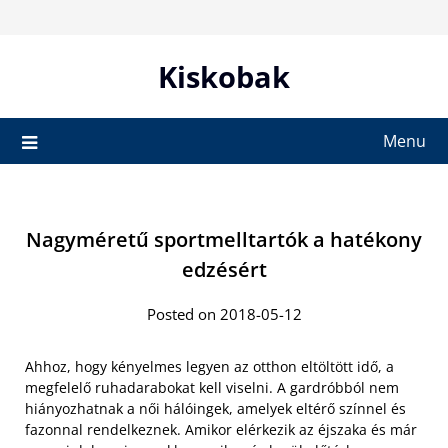
Skip
to
content
Kiskobak
Menu
Nagyméretű sportmelltartók a hatékony
edzésért
Posted on 2018-05-12
Ahhoz, hogy kényelmes legyen az otthon eltöltött idő, a
megfelelő ruhadarabokat kell viselni. A gardróbból nem
hiányozhatnak a női hálóingek, amelyek eltérő színnel és
fazonnal rendelkeznek. Amikor elérkezik az éjszaka és már