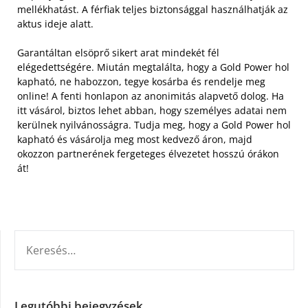
mellékhatást. A férfiak teljes biztonsággal használhatják az
aktus ideje alatt.
Garantáltan elsöprő sikert arat mindekét fél
elégedettségére. Miután megtalálta, hogy a Gold Power hol
kapható, ne habozzon, tegye kosárba és rendelje meg
online! A fenti honlapon az anonimitás alapvető dolog. Ha
itt vásárol, biztos lehet abban, hogy személyes adatai nem
kerülnek nyilvánosságra. Tudja meg, hogy a Gold Power hol
kapható és vásárolja meg most kedvező áron, majd
okozzon partnerének fergeteges élvezetet hosszú órákon
át!
KERESÉS:
Legutóbbi bejegyzések