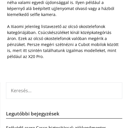
néha valami egyedi újdonsággal is. Ilyen például a
képernyő alá beépített ujjlenyomat olvasó vagy a házból
kiemelkedő selfie kamera.
A Xiaomi jelenleg listavezető az olcsó okostelefonok
kategóriájában. Csúcskészüléket kínál középkategóriás
áron. Ezek az olcsó okostelefonok valóban megérik a
pénzüket. Persze megéri szétnézni a Cubot mobilok között
is, mert itt szintén találhatunk izgalmas modelleket, mint
például az X20 Pro.
KERESÉS:
Legutóbbi bejegyzések
Szélvédő csere Casco biztosítással: zökkenőmentes