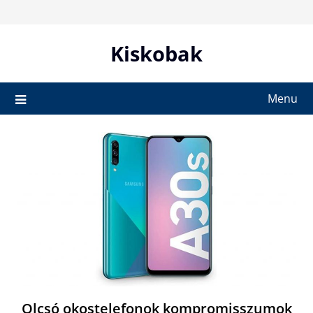
Skip
to
content
Kiskobak
Menu
Olcsó okostelefonok kompromisszumok