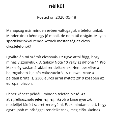
nélkül
Posted on 2020-05-18
Manapság már minden évben váltogatjuk a telefonunkat.
Mindenkinek kéne egy jó mobil, de nem túl drágán. Milyen
specifikációkkal
rendelkeznek mostanság az olcsó
okostelefonok
?
Egyáltalán mi számít olcsónak? Ez ugye attól függ, hogy
mihez viszonyítjuk. A Galaxy Note 10 vagy az iPhone 11 Pro
Max elég vaskos árakkal rendelkeznek. Nem beszélve a
hajtogatható kijelzős változatokról. A Huawei Mate X
például brutális, 2300 eurós árral nyitott 2019 közepén az
európai piacon.
Ehhez képest például minden telefon olcsó. Az
átlagfelhasználó jelenleg leginkább a kínai gyártók
modelljei között szeret keresgélni. Ezek mindamellett, hogy
egyre jobb minőséggel rendelkeznek, még előrukkolnak