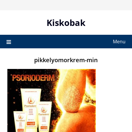
Skip
to
content
Kiskobak
Menu
pikkelyomorkrem-min