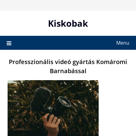
Skip
to
content
Kiskobak
Menu
Professzionális videó gyártás Komáromi
Barnabással