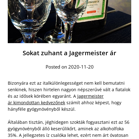
Sokat zuhant a Jagermeister ár
Posted on 2020-11-20
Bizonyára ezt az italkülönlegességet nem kell bemutatni
senkinek, hiszen hirtelen nagyon népszerűvé vált a fiatalok
és az idősek körében egyaránt. A
Jagermeister
ár kimondottan kedvezőnek
számít ahhoz képest, hogy
hányféle gyógynövényből készül.
Általában tisztán, jéghidegen szokták fogyasztani ezt az 56
gyógynövényből álló keserűlikőrt, aminek az alkoholfoka
35
%
. A jellegzetes íz csalóka lehet, ezért nem árt óvatosan