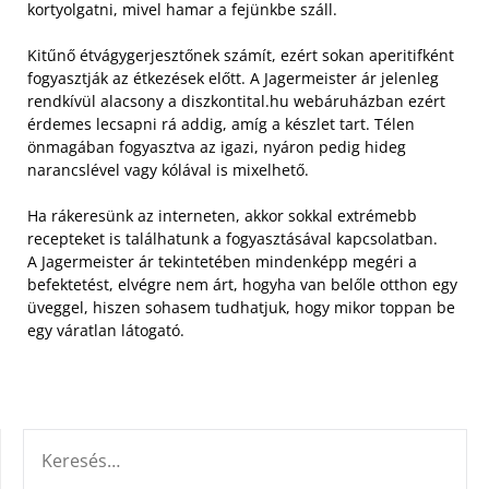
kortyolgatni, mivel hamar a fejünkbe száll.
Kitűnő étvágygerjesztőnek számít, ezért sokan aperitifként
fogyasztják az étkezések előtt. A Jagermeister ár jelenleg
rendkívül alacsony a diszkontital.hu webáruházban ezért
érdemes lecsapni rá addig, amíg a készlet tart. Télen
önmagában fogyasztva az igazi, nyáron pedig hideg
narancslével vagy kólával is mixelhető.
Ha rákeresünk az interneten, akkor sokkal extrémebb
recepteket is találhatunk a fogyasztásával kapcsolatban.
A Jagermeister ár tekintetében mindenképp megéri a
befektetést, elvégre nem árt, hogyha van belőle otthon egy
üveggel, hiszen sohasem tudhatjuk, hogy mikor toppan be
egy váratlan látogató.
KERESÉS: