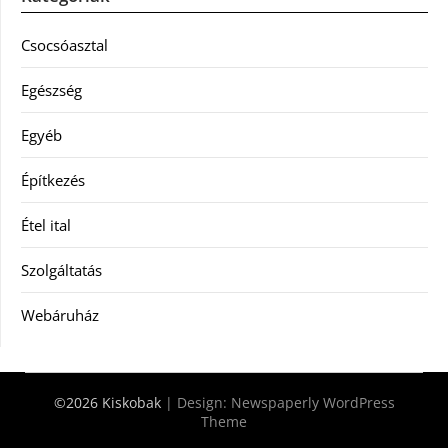
Csocsóasztal
Egészség
Egyéb
Építkezés
Étel ital
Szolgáltatás
Webáruház
©2026 Kiskobak
| Design:
Newspaperly WordPress
Theme