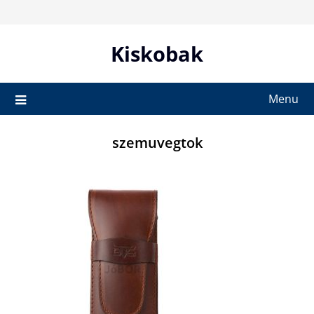
Skip
to
content
Kiskobak
Menu
szemuvegtok