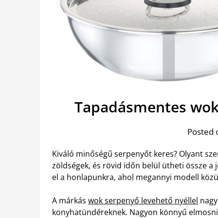
Tapadásmentes wok
Posted 
Kiváló minőségű serpenyőt keres? Olyant sz
zöldségek, és rövid időn belül ütheti össze a
el a honlapunkra, ahol megannyi modell közül
A márkás
wok serpenyő levehető nyéllel
nagy 
konyhatündéreknek. Nagyon könnyű elmosni, t