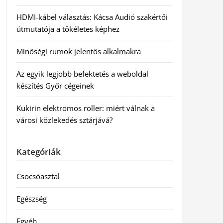
HDMI-kábel választás: Kácsa Audió szakértői
útmutatója a tökéletes képhez
Minőségi rumok jelentős alkalmakra
Az egyik legjobb befektetés a weboldal
készítés Győr cégeinek
Kukirin elektromos roller: miért válnak a
városi közlekedés sztárjává?
Kategóriák
Csocsóasztal
Egészség
Egyéb