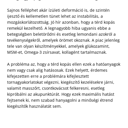
Sajnos felléphet akár ízületi deformáció is, de szintén
ijesztő és kellemetlen tünet lehet az instabilitás, a
mozgáskorlátozottság. Jó hír azonban, hogy a térd kopás
remekül kezelhető. A legnagyobb hiba ugyanis ebbe a
betegségben beletörődni és esetleg lemondani azokról a
tevékenységekről, amelyek örömet okoznak. A piac jelenleg
tele van olyan készítményekkel, amelyek glükozamint,
MSM-et, Omega-3 zsírsavat, kollagént tartalmaznak.
A probléma az, hogy a térd kopás ellen ezek a hatóanyagok
nem vagy csak alig hatásosak. Ezek helyett, érdemes
kifejezetten erre a problémára kifejlesztett
tornagyakorlatokat végezni, kiegészítő kezelésekre járni,
valamit masszőrt, csontkovácsot felkeresni, esetleg
kipróbálni az akupunktúrát. Hogy ezek maximális hatást
fejtsenek ki, nem szabad hanyagolni a minőségi étrend
kiegészítők használatát sem.