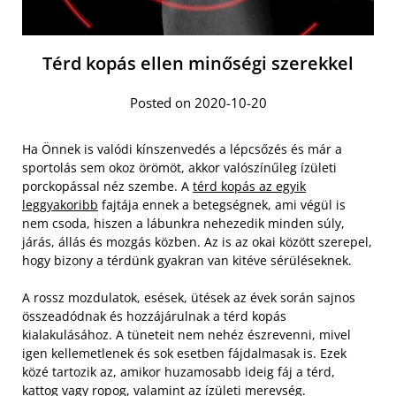
Térd kopás ellen minőségi szerekkel
Posted on 2020-10-20
Ha Önnek is valódi kínszenvedés a lépcsőzés és már a
sportolás sem okoz örömöt, akkor valószínűleg ízületi
porckopással néz szembe. A
térd kopás az egyik
leggyakoribb
fajtája ennek a betegségnek, ami végül is
nem csoda, hiszen a lábunkra nehezedik minden súly,
járás, állás és mozgás közben. Az is az okai között szerepel,
hogy bizony a térdünk gyakran van kitéve sérüléseknek.
A rossz mozdulatok, esések, ütések az évek során sajnos
összeadódnak és hozzájárulnak a térd kopás
kialakulásához. A tüneteit nem nehéz észrevenni, mivel
igen kellemetlenek és sok esetben fájdalmasak is. Ezek
közé tartozik az, amikor huzamosabb ideig fáj a térd,
kattog vagy ropog, valamint az ízületi merevség.