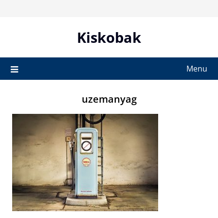
Skip
to
content
Kiskobak
Menu
uzemanyag